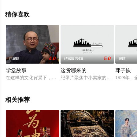
集），手机免费观看高清无删减完整版电视剧全集就上星
空电影网，更多相关信息可移步至豆瓣电视剧、电视猫或
猜你喜欢
剧情网等平台了解。
4.0
5.0
已完结
已完结 共6集
完结
学堂故事
这货哪来的
邓子恢
在这样的文化背景下，海宁人士王大智来到了陌生的兰香镇，一
纪录片聚焦中小卖家的烟火人情味。
1928
相关推荐