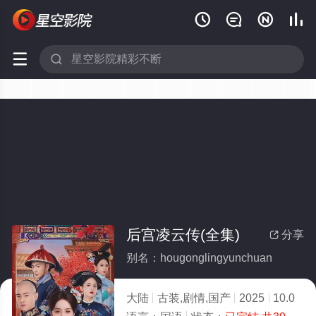






后宫凌云传(全集)
分享

别名：hougonglingyunchuan
大陆
古装,剧情,国产
2025
10.0