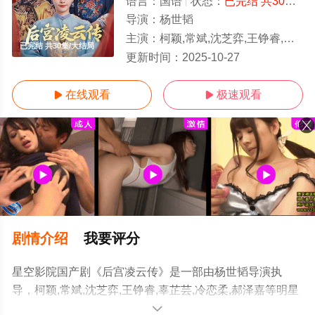
语言：
国语
状态：
已完结 共30集
-
导演：
杨世韬
主演：
柯颖,常斌,沈芝弈,王铮睿,辜芷芸,冷恋柔,郝泽嘉
已完结 共30集/大结局
更新时间：
2025-10-27
在线观看
极速观看


剧情介绍
我要评分
星空影院国产剧《后宫凌云传》是一部由杨世韬导演执
导，柯颖,常斌,沈芝弈,王铮睿,辜芷芸,冷恋柔,郝泽嘉等明星
精彩演绎的大陆电视剧，大结局剧情已揭晓（已完结 共30
