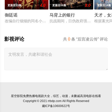
4.0
8.0
更新至19集
更新至06集
更新至14集
御廷谣
马背上的银行
天才，女
改编自行烟烟的同名小说。孟廷辉，大平王朝有史以来个以女子
抗战期间，日伪政府强行推广、使用
根据素光
影视评论
共
0
条 “后宫凌云传” 评论
星空影院
免费热播电视剧大全，综艺，动漫，未删减高清电影在线看
Copyright © 2021 rrbdp.com All Rights Reserved
藏ICP备10600622号