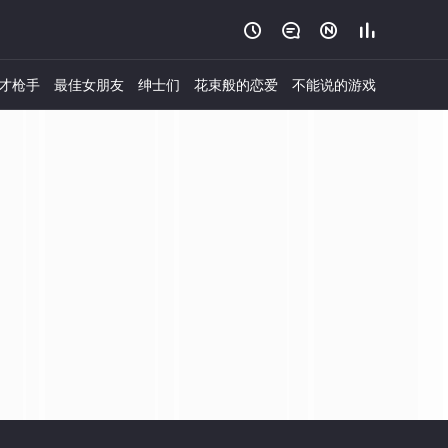




才枪手
最佳女朋友
绅士们
花束般的恋爱
不能说的游戏