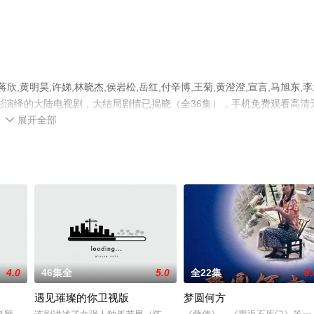
黄明昊,许娣,林晓杰,侯岩松,岳红,付辛博,王菊,黄澄澄,宣言,马旭东,李
明星精彩演绎的大陆电视剧，大结局剧情已揭晓（全36集），手机免费观看高清
展开全部
步至豆瓣电视剧、电视猫或剧情网等平台了解。

4.0
46集全
5.0
全22集
8.
遇见璀璨的你卫视版
梦圆何方