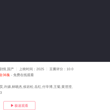
剧情,国产
上映时间：
2025
豆瓣评分：
10.0
全36集
- 免费在线观看
昊,许娣,林晓杰,侯岩松,岳红,付辛博,王菊,黄澄澄,
23
极速观看
