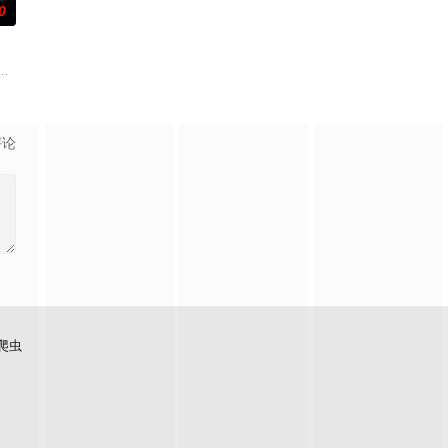
0
极通过音乐剧传承中华优秀
微短剧“王冰冰三部曲”第二部《灼灼不倾城》，在神农架大
。一朝重生大婚当日，她决意伪装痴傻查真相，与煜王穆云峥联手查清冤案，扳
州）有限公司开机时间：2025年6月底（暂定）拍摄周期：25天拍摄地：佛
评论
爬虫