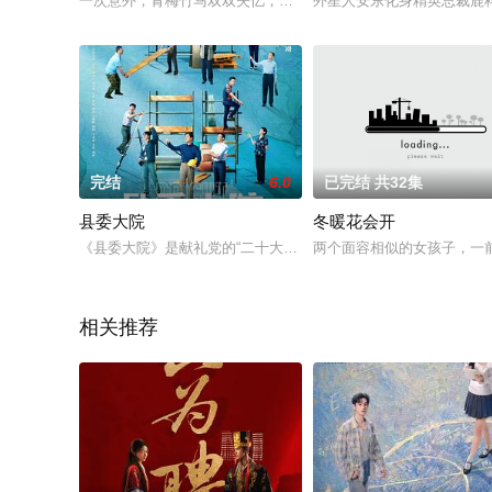
一次意外，青梅竹马双双失忆，被迫分开，而等待着他们的还有
外星人安东化身精英总裁鹿
完结
6.0
已完结 共32集
县委大院
冬暖花会开
《县委大院》是献礼党的“二十大”的一项重要作品。讲述了梅晓
两个面容相似的女孩子，一
相关推荐