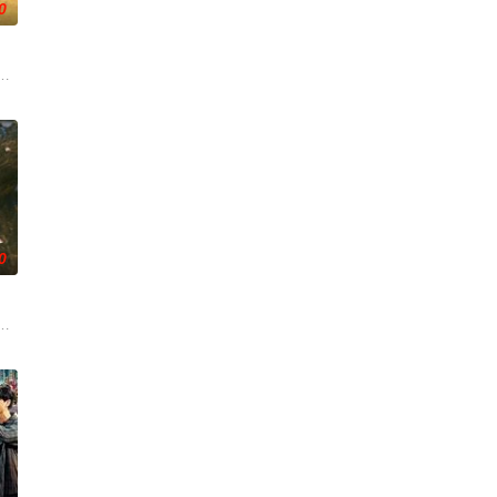
0
面口齿不清。十年后的她才
上的喜欢。”那个夜晚，他脸颊微热，还听见自己加速的心跳声
子剑因不满演习流于形式，假传指令要求真打实抗，虽引发哗然，却获赏识调任3
大生企业，实业报国的故事。甲午战争后，国家蒙羞，张謇虽高中状元，却渴
0
手查出诈骗团伙头目阎礼的
“人生大事”。面对一个个残酷又温情的故事，李依然对生命与
修复肉身。未央动心，却不知自身是身负玄鸟之力的夜族公主，前世相恋遭他任
，假千金为自保陷害欺辱戚元。戚元无奈沦为靖王萧云庭的暗卫，两人互生情