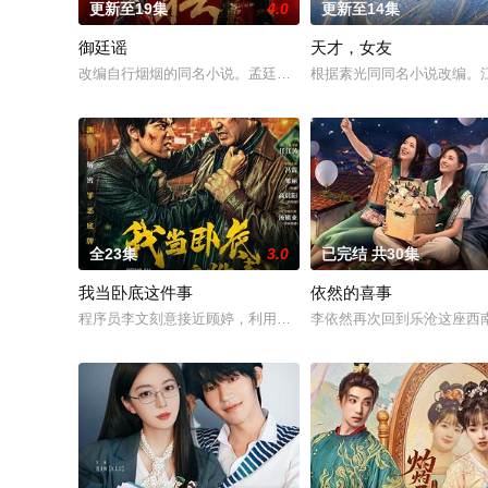
更新至19集
4.0
更新至14集
御廷谣
天才，女友
改编自行烟烟的同名小说。孟廷辉，大平王朝有史以来个以女子
根据素光同同名小说改编。
全23集
3.0
已完结 共30集
我当卧底这件事
依然的喜事
程序员李文刻意接近顾婷，利用顾炎女儿奴的属性，请求老炮儿
李依然再次回到乐沧这座西