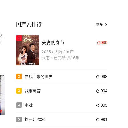
国产剧排行
更多

之
1
无
夫妻的春节
999

2025 / 大陆 / 国产
状态：已完结 共16集
寻找回来的世界
998
2

城市寓言
994
3

南戏
993
4

0
刘三姐2026
991
5
