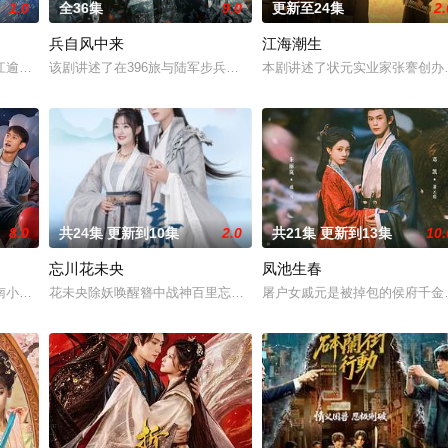
1.0
全36集
9.0
更新至24集
2.
兵自风中来
江海潮生
进士科三元及第入翰林院的奇女子。十年前的她被他从死人堆里救出来，蓬头垢
江逾白长大以后，林知夏忽然对他说：“江逾白，我喜欢你，哲学和生物学意义
该剧讲述了在396旅与陆军步兵学院联合举办的小型军事演习中，郭
本剧讲述了状元实业家张謇创办
8.0
共24集 更新到10集
2.0
共21集 更新到13集
10.
忘川花未央
凤池生春
顾炎带自己用程序员身份卧底电诈集团以求查出未婚妻离奇死亡的真相。两人联
南小城，八年隔阂让母女关系渐行渐远。阴差阳错之下，母女二人包揽了小城的
花未央除妖唤醒簪中战神百里忘川元神，二人共感相连，一同寻仙草
屠户女戚元是被掉包的侯府千金