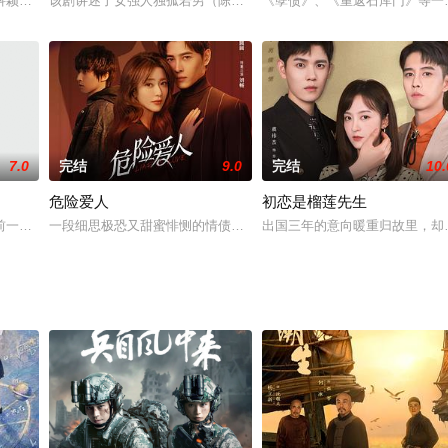
更大的阴谋……
科颖的模样来到地球调查神秘射线，意外与少女苏小染意识互换。为了不破坏规
该剧讲述了女强人独孤若男（陈乔恩 饰）突遭手下艺人宋子豪（王子
《孽债》、《重返石库门》等一
7.0
完结
9.0
完结
10.
危险爱人
初恋是榴莲先生
歌和他在新旧县委大院里先后两任同事们在新时代之大趋势、大变革之下，顺势
前一后走进英皓冬生命。前者，像她的名字，昙花般在一场变故中凋零，后者，
一段细思极恐又甜蜜悱恻的情债关系，一场夫妻间情感与信任的双重
出国三年的意向暖重归故里，却