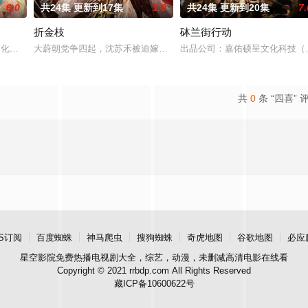
6.0
共24集 更新到17集
1.0
共24集 更新到20集
7.
折金枝
砵兰街行动
性格迥异的青年男女联系到一起，讲述了以宁瑾、金禧为首的音乐剧从业者，积
文化、湖北文旅集团、湖北省旅游集团联合出品，陈聚力、周洋共同执导的精品
大蔚朝党争四起，沈苏禾被迫嫁二皇子，受尽欺辱家破人亡惨死寺中
出品公司：嘉佑硕呈文化科技（苏
共
0
条 “四喜” 
S订阅
百度蜘蛛
神马爬虫
搜狗蜘蛛
奇虎地图
谷歌地图
必应
星空影院
免费热播电视剧大全，综艺，动漫，未删减高清电影在线看
Copyright © 2021 rrbdp.com All Rights Reserved
藏ICP备10600622号