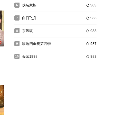
则，安东只能以苏小染的身份在地球生活，并与占据自己身体的
睿 饰）和员工的联合背叛后,风生水起的事业在一夜间跌落谷底。从不认输的若
批反映上海老知青重返故里的电视连续剧曾引起社会各界不小的震动，那些在
伪装家族
989
6

白日飞升
988
7

东风破
988
8

0
嘻哈四重奏第四季
987
9

母亲1998
983
10

而为一路前行，艰苦奋斗
同样像她的名字，以自己的芳馨温暖了皓冬的心。18岁女孩蓝
博弈，危险爱情悬念肆起，全程高能反转真相。
在一下飞机的当天，被前男友苏沉强行带走，逼迫她嫁他为妻。，苏沉等了易