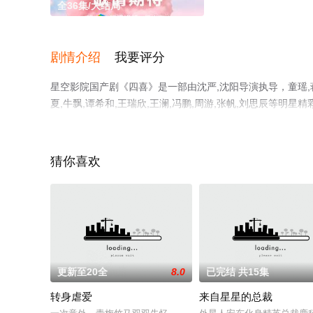
全36集/大结局
剧情介绍
我要评分
星空影院国产剧《四喜》是一部由沈严,沈阳导演执导，童瑶,蒋欣,
夏,牛飘,谭希和,王瑞欣,王澜,冯鹏,周游,张帆,刘思辰等
删减完整版电视剧全集就上星空电影网，更多相关信息可移
猜你喜欢
更新至20全
8.0
已完结 共15集
转身虐爱
来自星星的总裁