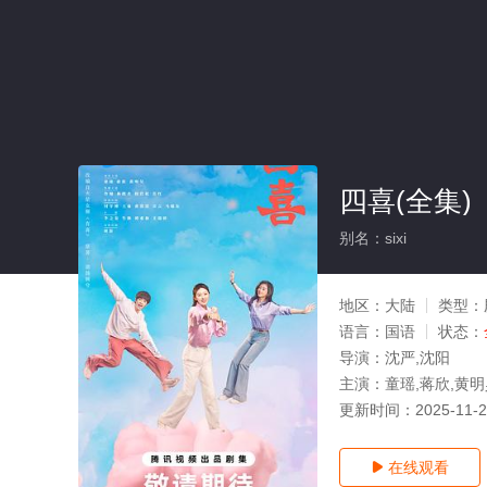
四喜(全集)
别名：sixi
地区：
大陆
类型：
语言：
国语
状态：
导演：
沈严,沈阳
主演：
童瑶,蒋欣,黄明
更新时间：
2025-11-
在线观看
