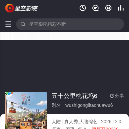






五十公里桃花坞6
分享

别名：wushigonglitaohuawu6
大陆
真人秀,大陆综艺
2026
3.0