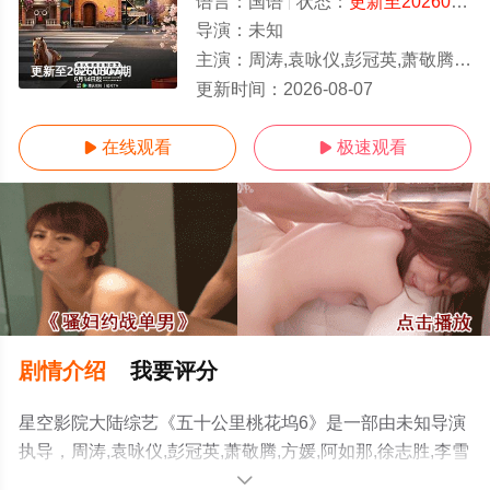
语言：
国语
状态：
更新至20260807期
导演：
未知
主演：
周涛,袁咏仪,彭冠英,萧敬腾,方媛,阿如那,徐志胜,李雪琴,李嘉琦,王
更新至20260807期
更新时间：
2026-08-07
在线观看
极速观看


剧情介绍
我要评分
星空影院大陆综艺《五十公里桃花坞6》是一部由未知导演
执导，周涛,袁咏仪,彭冠英,萧敬腾,方媛,阿如那,徐志胜,李雪
琴,李嘉琦,王子奇,滕哲,徐若晗,陈鑫海,庾恩利,贺峻霖等明星
