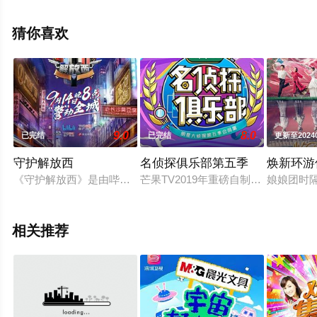
精彩演绎的大陆综艺节目，手机免费观看高清无删减完整
版综艺节目就上星空电影网，更多相关信息可移步至豆瓣
猜你喜欢
综艺、电视猫或剧情网等平台了解。
9.0
8.0
已完结
已完结
更新至2024
守护解放西
名侦探俱乐部第五季
焕新环游
《守护解放西》是由哔哩哔哩推出的警务纪实观察类真人秀 。
芒果TV2019年重磅自制综艺《明
娘娘团时
相关推荐