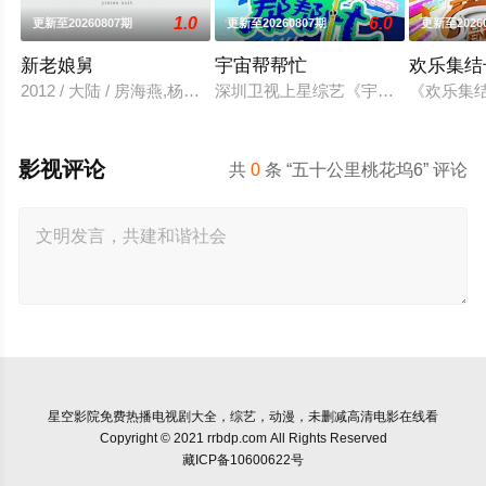
1.0
6.0
更新至20260807期
更新至20260807期
更新至2026
新老娘舅
宇宙帮帮忙
欢乐集结
2012 / 大陆 / 房海燕,杨蕾,柏万青,尹庆一
深圳卫视上星综艺《宇宙帮帮忙》是
《欢乐集
影视评论
共
0
条 “五十公里桃花坞6” 评论
星空影院
免费热播电视剧大全，综艺，动漫，未删减高清电影在线看
Copyright © 2021 rrbdp.com All Rights Reserved
藏ICP备10600622号