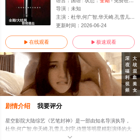
语言：
国语
状态：
全期
- 免费在线观看
导演：
未知
主演：
杜华,何广智,华天崎,孔雪儿,刘宇,侍慧
全期/大结局
更新时间：
2026-06-24
在线观看
极速观看


剧情介绍
我要评分
星空影院大陆综艺《艺笔封神》是一部由知名导演执导，
杜华,何广智,华天崎,孔雪儿,刘宇,侍慧等明星精彩演绎的大
陆综艺节目，大结局剧情已揭晓（全期），手机免费观看
