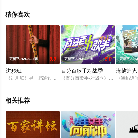
高清无删减完整版综艺节目就上星空电影网，更多相关信
息可移步至豆瓣综艺、电视猫或剧情网等平台了解。
猜你喜欢
9.0
5.0
更新至20250624期
更新至20250508期
更新至2025
进步班
百分百歌手对战季
海屿追光
《进步班》是一档通过传统文化探究演员表演艺术的“演员训练纪
《百分百歌手•对战季》采用舞台对战
《海屿追
相关推荐