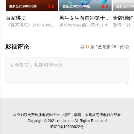
1.0
8.0
更新至20260806期
更新至20260806期
更新至2026
百家讲坛
男生女生向前冲第十八季
金牌调解
《百家讲坛》是中央电视台科教频道（CCTV-10）2001年
男生女生向前冲第十八季
邀请一对
影视评论
共
0
条 “艺笔封神” 评论
星空影院
免费热播电视剧大全，综艺，动漫，未删减高清电影在线看
Copyright © 2021 rrbdp.com All Rights Reserved
藏ICP备10600622号