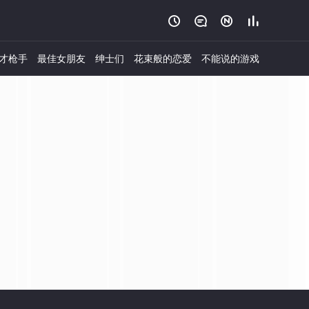




才枪手
最佳女朋友
绅士们
花束般的恋爱
不能说的游戏