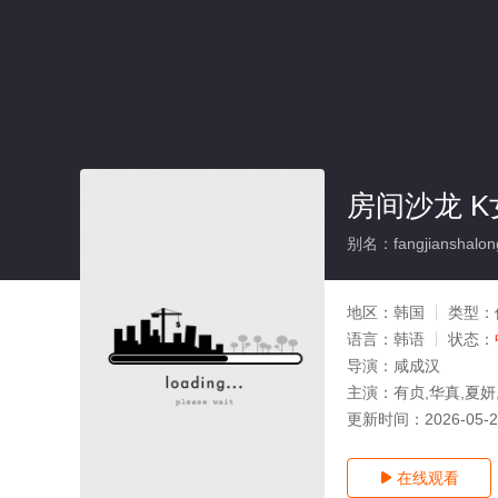
房间沙龙 
别名：fangjianshalon
地区：
韩国
类型：
语言：
韩语
状态：
导演：
咸成汉
主演：
有贞,华真,夏妍
更新时间：
2026-05-
在线观看
