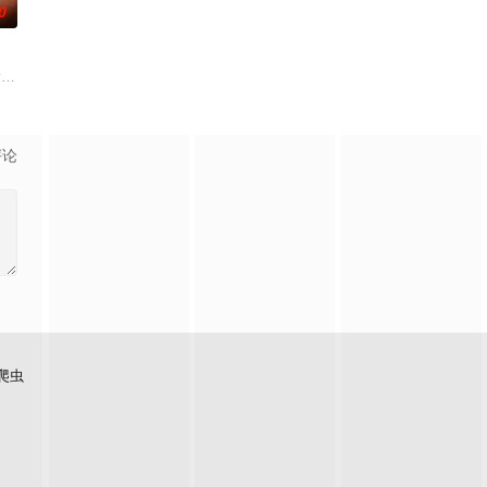
0
y. Get to know VMX A-listers and sisters An
评论
爬虫