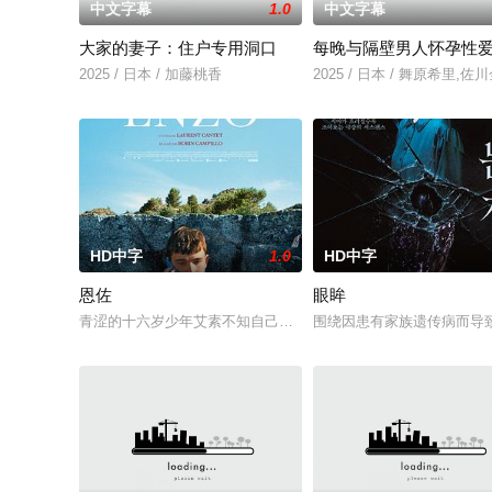
中文字幕
1.0
中文字幕
大家的妻子：住户专用洞口
每晚与隔壁男人怀孕性
2025 / 日本 / 加藤桃香
2025 / 日本 / 舞原希里,佐
HD中字
1.0
HD中字
恩佐
眼眸
青涩的十六岁少年艾素不知自己想要什么，却清楚自己不要什么
围绕因患有家族遗传病而导