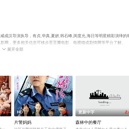
咸成汉导演执导，有贞,华真,夏妍,韩石峰,闵度允,海日等明星精彩演绎的
电影网，更多相关信息可移步至豆瓣电影、电视猫或剧情网等平台了解。
展开全部

10.0
HD
10.0
更新中字
2.
片警妈妈
森林中的餐厅