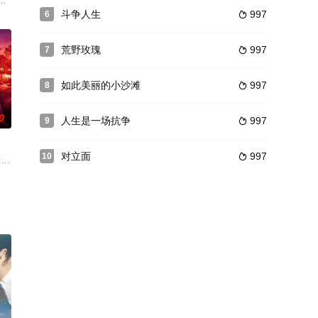
圾村”，在这个刚形成的流动人口聚集区里，她救助了两名失学儿童，解决了他
るレストランを舞台に、孤独なシェフと絶望を抱えた少女の出会いが描かれ
斗争人生
997
6

荒野玫瑰
997
7

如此美丽的小沙滩
997
8

0
人生是一场抗争
997
9

对立面
997
10

。然而，道高一尺，魔高
30岁时每一个人必须接受考验，一个探究永恒、重生的试炼
八年，出狱后闻言老母去世和妻子杜霞（吴家丽 饰）提出离婚，万念俱灰的他自
that her nanny is scheming to steal her baby