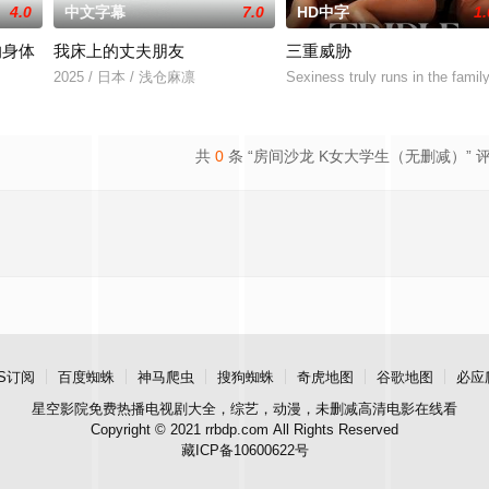
4.0
中文字幕
7.0
HD中字
1.
的身体
我床上的丈夫朋友
三重威胁
2025 / 日本 / 浅仓麻凛
Sexiness truly runs in the famil
共
0
条 “房间沙龙 K女大学生（无删减）” 
S订阅
百度蜘蛛
神马爬虫
搜狗蜘蛛
奇虎地图
谷歌地图
必应
星空影院
免费热播电视剧大全，综艺，动漫，未删减高清电影在线看
Copyright © 2021 rrbdp.com All Rights Reserved
藏ICP备10600622号