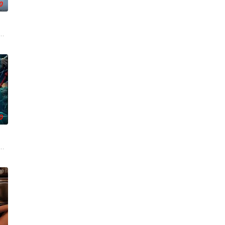
0
活的冲绳。与母亲朱音、妹妹舞一起生活的照屋踊，憧憬舞蹈学校的丽莎，开
0
得实实在在；乌克兰工友结
却离奇身亡的双胞胎妹妹瑞音时，瑞真孤身一人踏上了挖掘死亡
牵引出“婴胎报仇”，“娘娘索命”等一连串妖异事件，张天盛虽被种种诡怪幻象
起离奇的神像杀人事件，勘案过程中，牵引出“婴胎报仇”，“娘娘索命”等一连