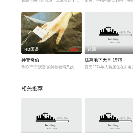
在新年期间的清迈，发生着四个爱情故事，表面上看没什么共同
衝突、事端和當面對峙，導
HD国语
10.0
超清
神警奇偷
逃离地下天堂 1976
号称“千手观音”的神偷狡猾又妖艳，那些黑道上闯荡的贼偷对这
西元2274年人类居住在由
相关推荐