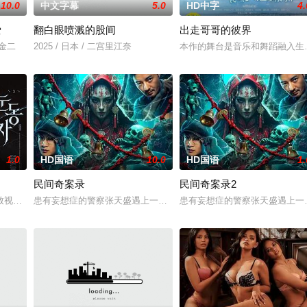
10.0
中文字幕
5.0
HD中字
4.
爱
翻白眼喷溅的股间
出走哥哥的彼界
川金二
2025 / 日本 / 二宫里江奈
本作的舞台是音乐和舞蹈融入生
1.0
HD国语
10.0
HD国语
1.
民间奇案录
民间奇案录2
：父母享受的中产生活、哥哥向往的名校前途。砌砖建墙，朴拙的体力劳动，来
致视力逐渐丧失的摄影师瑞真展开。在面对跨越视力障碍、好不容易成为陶艺家
患有妄想症的警察张天盛遇上一起离奇的神像杀人事件，勘案过程中，
患有妄想症的警察张天盛遇上一