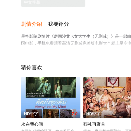
中文字幕
剧情介绍
我要评分
星空影院剧情片《房间沙龙 K女大学生（无删减）》是一部由
国电影，手机免费观看高清无删减完整版电影大全就上星空
猜你喜欢
HD中字
7.0
HD中字
永在我心间
葬礼再聚首