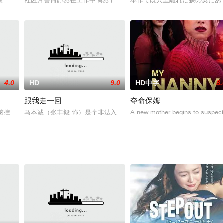
之处，却提出同样的问题：什么是爱情？没有爱如何生活？
致一個多世代家族在勒克瑙的團聚，成為一場情緒激動且曲折不斷的家務風波。
社区片警何静然在工作中偶然了解到自己负责的辖区内形成了一个“垃
本作では人里離れた森の奥にあ
4.0
HD
9.0
HD中字
8.
跟我走一回
夺命保姆
位貌美心狠的女人奉如神灵。在熙攘的都市里，她行窃犹如囊中取物，易如反掌
电脑控制的城市中，在这个城市中无优无虑，可自由毫无拘束的追求享乐；但到
马本诚（张丰毅 饰）是个非法入境的“逃港者”，他因打人被判入狱
A new mother begins to suspect 