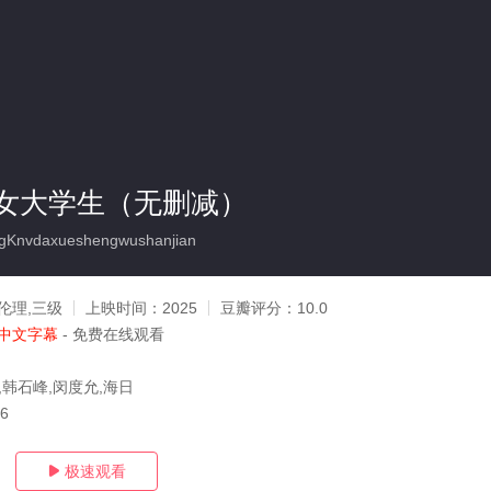
K女大学生（无删减）
gKnvdaxueshengwushanjian
伦理,三级
上映时间：
2025
豆瓣评分：
10.0
中文字幕
- 免费在线观看
,韩石峰,闵度允,海日
26
极速观看
