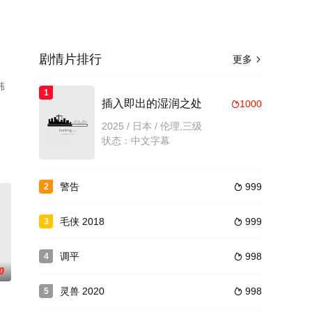
剧情片排行
更多

韩
1
插入即出的湿润之处
1000

2025 / 日本 / 伦理,三级
状态：中文字幕
警告
999
2

毛侠 2018
999
3

调平
998
4

0
灵兽 2020
998
5
