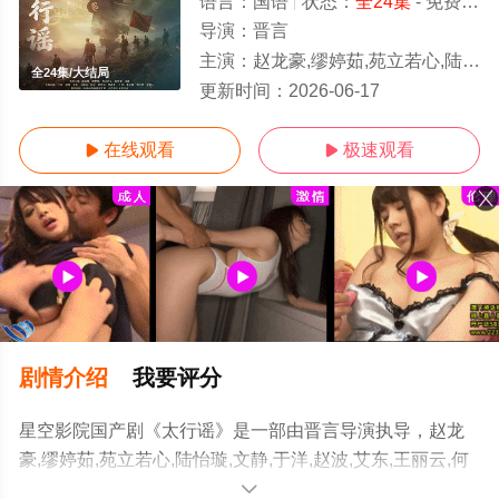
语言：
国语
状态：
全24集
- 免费在线观看
导演：
晋言
主演：
赵龙豪,缪婷茹,苑立若心,陆怡璇,文静,于洋,赵波,艾东,王丽云,何达
全24集/大结局
更新时间：
2026-06-17
在线观看
极速观看


剧情介绍
我要评分
星空影院国产剧《太行谣》是一部由晋言导演执导，赵龙
豪,缪婷茹,苑立若心,陆怡璇,文静,于洋,赵波,艾东,王丽云,何
达,郭秋成,曾肖龙,张永健,魏大鸣,张哲人等明星精彩演绎的
