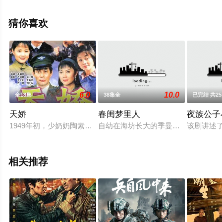
大陆电视剧，大结局剧情已揭晓（全24集），手机免费观
看高清无删减完整版电视剧全集就上星空电影网，更多相
猜你喜欢
关信息可移步至豆瓣电视剧、电视猫或剧情网等平台了
解。
6.0
10.0
全18集
38集全
已完结 共2
天娇
春闺梦里人
夜族公子
1949年初，少奶奶陶素兰（严晓频 饰）撇下年幼的双胞胎女
自幼在海坊长大的季曼，本是无忧少
该剧讲述
相关推荐