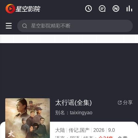






太行谣(全集)
分享

别名：taixingyao
大陆
传记,国产
2026
9.0