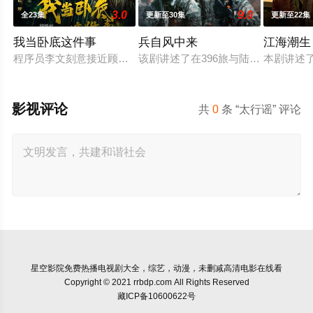
3.0
9.0
全23集
更新至30集
更新至22集
我当卧底这件事
兵自风中来
江海潮生
程序员李文刻意接近顾婷，利用顾炎女儿奴的属性，请求老炮儿
该剧讲述了在396旅与陆军步兵学院
本剧讲述
影视评论
共
0
条 “太行谣” 评论
星空影院
免费热播电视剧大全，综艺，动漫，未删减高清电影在线看
Copyright © 2021 rrbdp.com All Rights Reserved
藏ICP备10600622号