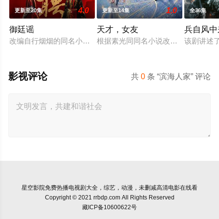
4.0
1.0
更新至20集
更新至14集
全36集
御廷谣
天才，女友
兵自风中
改编自行烟烟的同名小说。孟廷辉，大平王朝有史以来个以女子
根据素光同同名小说改编。江逾白长
该剧讲述
影视评论
共
0
条 “滨海人家” 评论
星空影院
免费热播电视剧大全，综艺，动漫，未删减高清电影在线看
Copyright © 2021 rrbdp.com All Rights Reserved
藏ICP备10600622号