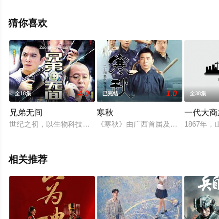
无删减完整版电视剧全集就上星空电影网，更多相关信息
可移步至豆瓣电视剧、电视猫或剧情网等平台了解。
猜你喜欢
4.0
1.0
全18集
已完结
全38集
兄弟无间
寒秋
一代大商
世纪之初，以生物科技和大型连锁超市在台湾高雄撑起一方天下的
《寒秋》由广西首届及第六届签约作家
1867
相关推荐