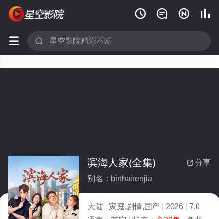






滨海人家(全集)
分享

别名：binhairenjia
大陆
家庭,剧情,国产
2026
7.0