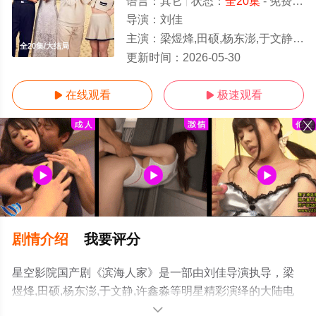
语言：
其它
状态：
全20集
- 免费在线观看
导演：
刘佳
主演：
梁煜烽,田硕,杨东澎,于文静,许鑫淼
全20集/大结局
更新时间：
2026-05-30
在线观看
极速观看


剧情介绍
我要评分
星空影院国产剧《滨海人家》是一部由刘佳导演执导，梁
煜烽,田硕,杨东澎,于文静,许鑫淼等明星精彩演绎的大陆电
视剧，大结局剧情已揭晓（全20集），手机免费观看高清
