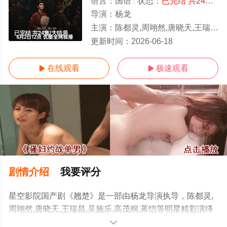
语言：
国语
状态：
已完结 共24集
-
导演：
杨龙
主演：
陈都灵,周翊然,唐晓天,王瑞昌,吴施乐,高茂桐,蒋恺
已完结 共24集/大结局
更新时间：
2026-06-18
在线观看
极速观看


剧情介绍
我要评分
星空影院国产剧《翘楚》是一部由杨龙导演执导，陈都灵,
周翊然,唐晓天,王瑞昌,吴施乐,高茂桐,蒋恺等明星精彩演绎
的大陆电视剧，大结局剧情已揭晓（已完结 共24集），手
