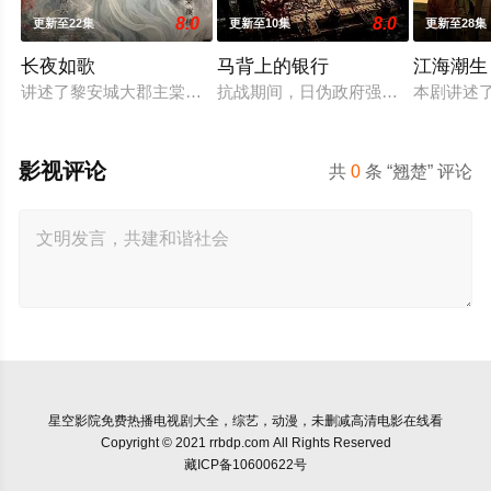
8.0
8.0
更新至22集
更新至10集
更新至28集
长夜如歌
马背上的银行
江海潮生
讲述了黎安城大郡主棠溪槿与烈云峥之间曲折动人的情感，以及
抗战期间，日伪政府强行推广、使用
本剧讲述
影视评论
共
0
条 “翘楚” 评论
星空影院
免费热播电视剧大全，综艺，动漫，未删减高清电影在线看
Copyright © 2021 rrbdp.com All Rights Reserved
藏ICP备10600622号