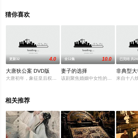
机免费观看高清无删减完整版电视剧全集就上星空电影
网，更多相关信息可移步至豆瓣电视剧、电视猫或剧情网
猜你喜欢
等平台了解。
4.0
10.0
更新32
全12集
已完结 共2
大唐狄公案 DVD版
妻子的选择
非典型大学
大唐初年，象征皇后权力的凤印丢失，并引发矫诏杀害当朝官员的
该剧聚焦婚姻中女性的自我觉醒与成
来自十八
相关推荐