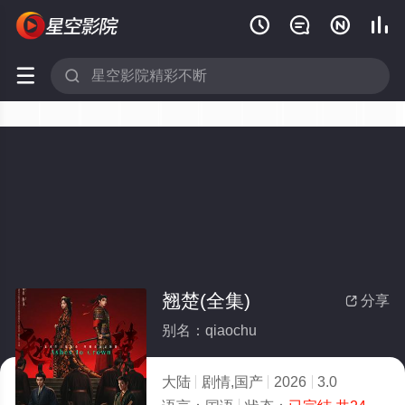






翘楚(全集)
分享

别名：qiaochu
大陆
剧情,国产
2026
3.0