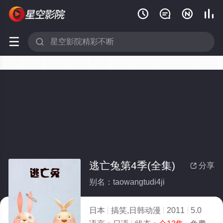






逃亡兔第4季(全集)
分享

别名：taowangtudi4ji
日本
搞笑,日韩动漫
2011
5.0