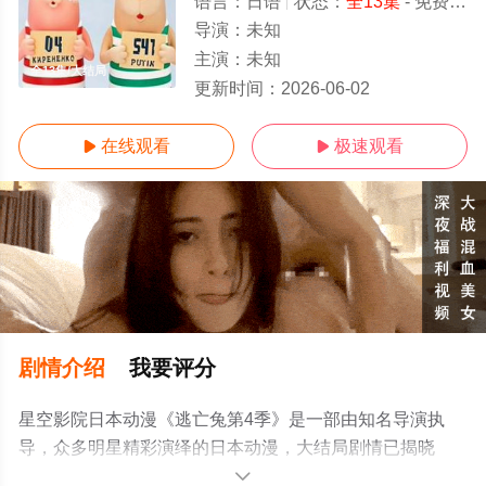
语言：
日语
状态：
全13集
- 免费在线观看
导演：
未知
主演：
未知
全13集/大结局
更新时间：
2026-06-02
在线观看
极速观看


剧情介绍
我要评分
星空影院日本动漫《逃亡兔第4季》是一部由知名导演执
导，众多明星精彩演绎的日本动漫，大结局剧情已揭晓
（全13集），手机免费观看高清无删减完整版动漫全集就
