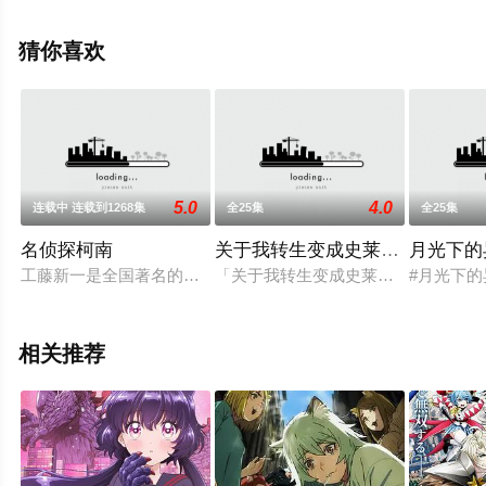
上星空电影网，更多相关信息可移步至豆瓣动漫、电视猫
或剧情网等平台了解。
猜你喜欢
5.0
4.0
连载中 连载到1268集
全25集
全25集
名侦探柯南
关于我转生变成史莱姆这档事第
月光下的
工藤新一是全国著名的高中生侦探，在一次追查黑衣人犯罪团伙
「关于我转生变成史莱姆这档事」第三
#月光下
相关推荐