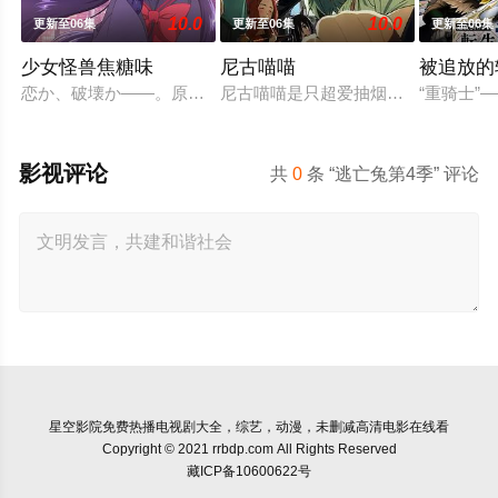
10.0
10.0
更新至06集
更新至06集
更新至06集
少女怪兽焦糖味
尼古喵喵
被追放的
恋か、破壊か――。原因不明の病に悩まされている女子高生・
尼古喵喵是只超爱抽烟的废物兽人！
“重骑士
影视评论
共
0
条 “逃亡兔第4季” 评论
星空影院
免费热播电视剧大全，综艺，动漫，未删减高清电影在线看
Copyright © 2021 rrbdp.com All Rights Reserved
藏ICP备10600622号