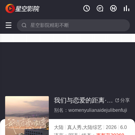






我们与恋爱的距离·奔赴季
分享

别名：womenyulianaidejulibenfuji
大陆
真人秀,大陆综艺
2026
6.0