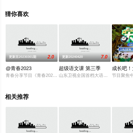
无删减完整版综艺节目就上星空电影网，更多相关信息可
移步至豆瓣综艺、电视猫或剧情网等平台了解。
猜你喜欢
2.0
7.0
更新至20230301期
更新20240420
已完结
@青春2023
超级语文课 第三季
成长吧！
青春分享节目《青春2023》由总台主持人冯硕、总台记者王冰冰
山东卫视全国首档大语文公开课《超
节目聚焦
相关推荐