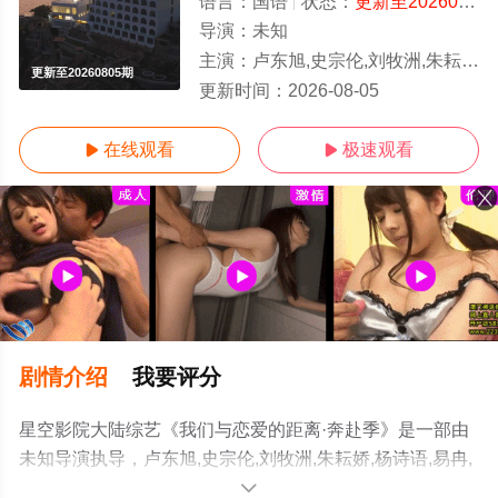
语言：
国语
状态：
更新至20260805期
导演：
未知
主演：
卢东旭,史宗伦,刘牧洲,朱耘娇,杨诗语,易冉,叶萌
更新至20260805期
更新时间：
2026-08-05
在线观看
极速观看


剧情介绍
我要评分
星空影院大陆综艺《我们与恋爱的距离·奔赴季》是一部由
未知导演执导，卢东旭,史宗伦,刘牧洲,朱耘娇,杨诗语,易冉,
叶萌等明星精彩演绎的大陆综艺节目，手机免费观看高清
