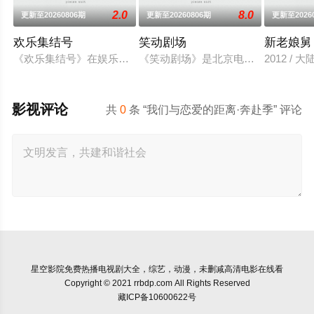
2.0
8.0
更新至20260806期
更新至20260806期
更新至2026
欢乐集结号
笑动剧场
新老娘舅
《欢乐集结号》在娱乐资讯类栏目中一枝独秀，领跑全国，是辽
《笑动剧场》是北京电视台文艺节目中心
2012 / 
影视评论
共
0
条 “我们与恋爱的距离·奔赴季” 评论
星空影院
免费热播电视剧大全，综艺，动漫，未删减高清电影在线看
Copyright © 2021 rrbdp.com All Rights Reserved
藏ICP备10600622号