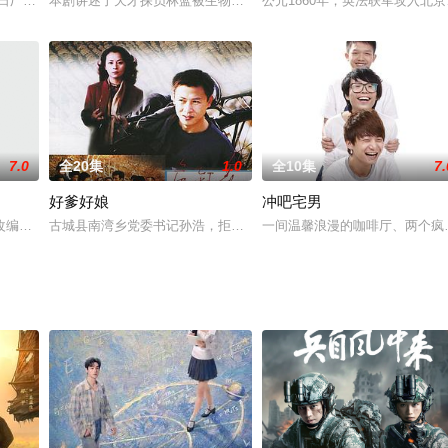
与鹿九、司马箜组成热血三人组，在无相城等势力交织的“江湖暗网”中携手探
 日厂内，一具断 足女 尸被意外发现丢弃在废弃的排污水池中，死者是厂职工
本剧讲述了天才探员林蓝被生物光线照射，变成10岁大小的小萝莉，
公元1860年，英法联军攻入北
7.0
全20集
1.0
全10集
7.
好爹好娘
冲吧宅男
会，商讨如何端掉伪军据点薛山寨事宜，但因奸细出卖，所有人壮烈牺牲，缺席
改编，讲述了校园女神祝年年和无厘头大姐大陈静安阴差阳错互换身份的故事。
古城县南湾乡党委书记孙浩，拒绝上缴二百万摊派款，县委书记陈志
一间温馨浪漫的咖啡厅、两个疯