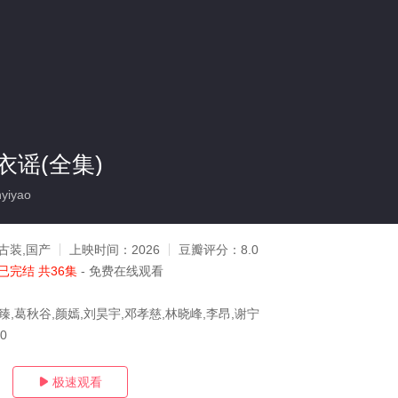
衣谣(全集)
yiyao
古装,国产
上映时间：
2026
豆瓣评分：
8.0
已完结 共36集
- 免费在线观看
臻,葛秋谷,颜嫣,刘昊宇,邓孝慈,林晓峰,李昂,谢宁
10
极速观看
