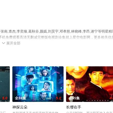
,查杰,李奕臻,葛秋谷,颜嫣,刘昊宇,邓孝慈,林晓峰,李昂,谢宁等明星精
，手机免费观看高清无删减完整版电视剧全集就上星空电影网，更多相关信
展开全部

5.0
全24集
5.0
全45集
4.
神探云朵
长缨在手