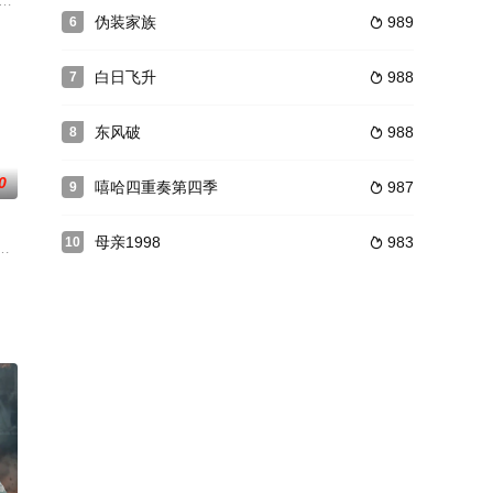
案，揭开真相并收获成长
子女沈小舟。刑警组长连海平奉命侦查此案，第一天报道的年
顶替同事女儿云朵的身份继续探案的推理故事。详情
京，火烧圆明园，园内十二生肖铜像被夺。1898 年，镇国公为了夺回十二生肖
伪装家族
989
6

白日飞升
988
7

东风破
988
8

0
嘻哈四重奏第四季
987
9

母亲1998
983
10

会议的妇救会主任翠萍被
陈静安一觉醒来竟变成了她做梦都想成为的“公主”，终于摆脱
远一怒之下，撤了他的职，命他回城待业。南湾乡的干部群众极力挽留他们的父
狂笨拙的90后宅男、一个神神经经疑似外星人的古怪男冲吧宅男孩、泼辣老板