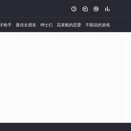




才枪手
最佳女朋友
绅士们
花束般的恋爱
不能说的游戏