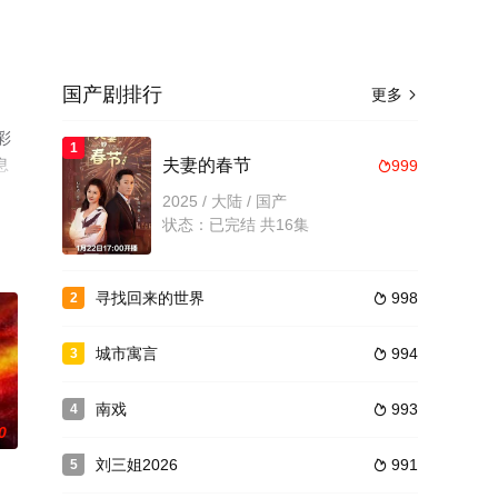
国产剧排行
更多

彩
1
息
夫妻的春节
999

2025 / 大陆 / 国产
状态：已完结 共16集
寻找回来的世界
998
2

城市寓言
994
3

南戏
993
4

0
刘三姐2026
991
5
