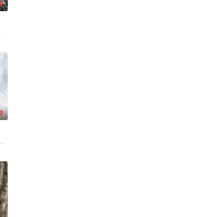
0
南银行，手艺人张宝田在
渴望寻求强国之路。他毅然弃政从商，殚精竭虑，创办了中国第
逾白，我喜欢你，哲学和生物学意义上的喜欢。”那个夜晚，他脸颊微热，还听
兵学院联合举办的小型军事演习中，郭子剑因不满演习流于形式，假传指令要求真
0
面口齿不清。十年后的她才
的爱情故事。通过剧中主人公在成长的道路上，经历复杂的人物
泽突破仙帝后下界寻她，找到失忆的柳青青。二人卷入柳刘两家武学世家纷争，
国牛津，麦香通过视频向米良宣告：婚不结了。鹿鸣村开了锅，村民大骂麦香