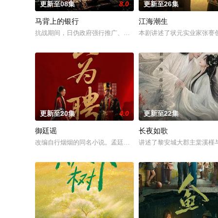
更新至08集
8.0
更新至26集
马背上的银行
江海潮生
抗战期间，日伪政府强行推广、使用由“中国准备银行”发行的伪
本剧讲述了状元实业家张謇
更新至20集
4.0
更新至22集
御廷谣
长夜如歌
改编自行烟烟的同名小说。孟廷辉，大平王朝有史以来个以女子
讲述了黎安城大郡主棠溪槿