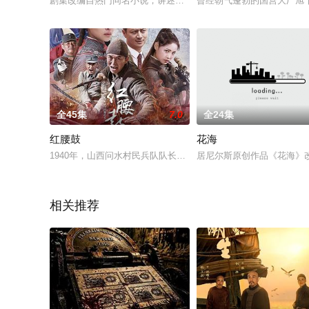
剧集改编自热门同名小说，讲述少女仵作许琳琅因血案卷入江湖，
曾经朝气蓬勃的国营大厂旭
全45集
7.0
全24集
红腰鼓
花海
1940年，山西问水村民兵队队长窦三喜召集邻村的民兵骨干开
居尼尔斯原创作品《花海》
相关推荐