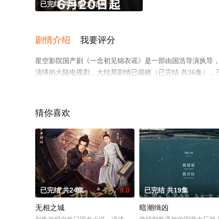
已完结 共36集/大结局
剧情介绍
我要评分
星空影院国产剧《一念初见锦衣谣》是一部由国浩导演执导，张南
演绎的大陆电视剧，大结局剧情已揭晓（已完结 共36集）
可移步至豆瓣电视剧、电视猫或剧情网等平台了解。
猜你喜欢
已完结 共24集
9.0
已完结 共19集
无相之城
暗潮缉凶