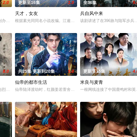
2.0
更新至16集
1.0
全36集
9.
天才，女友
兵自风中来
钞货币。根据党中央指示，高景波、徐邵梁、孙希光和黄鹰等人开始筹备建立冀
创办大生企业，实业报国的故事。甲午战争后，国家蒙羞，张謇虽高中状元，却
根据素光同同名小说改编。江逾白长大以后，林知夏忽然对他说：“江
该剧讲述了在396旅与陆军步
8.0
共25集 更新到20集
5.0
更新至15集
4.
仙帝的都市生活
米良与麦青
进士科三元及第入翰林院的奇女子。十年前的她被他从死人堆里救出来，蓬头垢
与烈云峥之间曲折动人的情感，以及他们在复杂局势中坚守初心、勇敢面对困难
仙帝陆泽渡劫时，红颜姜若萱舍身相救，残魂随玉玲珑流落蓝星。陆
一根网线连接了中国鹿鸣村和英