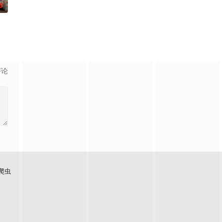
0
年返乡主题，以女主角黄
终刻苦学习，憧憬未来。为此，苏琳苦练口语并争取到了英文朗
少年神探慕天行携竹马神探社成员横扫诡事，从市井少年到长安神探，四人并肩踏
评论
爬虫