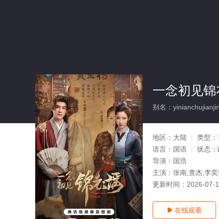
一念初见锦
别名：yinianchujianjin
地区：
大陆
类型：
语言：
国语
状态：
导演：
国浩
主演：
张南,查杰,李奕
更新时间：
2026-07-
在线观看
