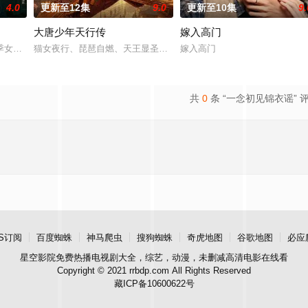
4.0
更新至12集
9.0
更新至10集
9.
大唐少年天行传
嫁入高门
南县委、郁南县人民政府共同拍摄的20集乡村振兴主题剧集。该剧聚焦都市青
季女生苏琳（黄杨钿甜 饰），虽自小被父母忽视，在艰苦环境中长大，但她始
猫女夜行、琵琶自燃、天王显圣、少年失踪......长安怪事扎堆？
嫁入高门
共
0
条 “一念初见锦衣谣” 
S订阅
百度蜘蛛
神马爬虫
搜狗蜘蛛
奇虎地图
谷歌地图
必应
星空影院
免费热播电视剧大全，综艺，动漫，未删减高清电影在线看
Copyright © 2021 rrbdp.com All Rights Reserved
藏ICP备10600622号