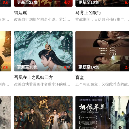
8.0
更新至22集
4.0
更新至10集
8.
御廷谣
马背上的银行
人诬陷私通的世家名媛小姐傅庭芸，被迫一起逃亡，二人历经家族与朝廷的重重
陈伟霆 饰）与吴老狗（曾舜晞 饰）强强联手，携手霍仙姑（陈瑶 饰）与九门
改编自行烟烟的同名小说。孟廷辉，大平王朝有史以来个以女子进士
抗战期间，日伪政府强行推广、
2.0
更新至10集
4.0
更新至14集
1.
吾凰在上之凤御四方
盲盒
“江逾白，我喜欢你，哲学和生物学意义上的喜欢。”那个夜晚，他脸颊微热，
创办大生企业，实业报国的故事。甲午战争后，国家蒙羞，张謇虽高中状元，却
改编自快看漫画作者嗷小泽的独家连载漫画《吾凰在上》。现代少女
五个相互独立，又彼此呼应的故事