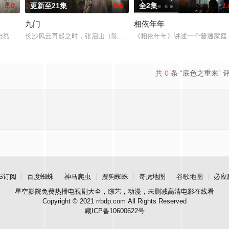
8.0
更新至21集
9.0
全2集
1.
九门
相依年年
与烈云峥之间曲折动人的情感，以及他们在复杂局势中坚守初心、勇敢面对困难
长沙风云再起之时，张启山（陈伟霆 饰）与吴老狗（曾舜晞 饰）强强
《相依年年》讲述一个普通家庭
共
0
条 “底色之重来” 
S订阅
百度蜘蛛
神马爬虫
搜狗蜘蛛
奇虎地图
谷歌地图
必应
星空影院
免费热播电视剧大全，综艺，动漫，未删减高清电影在线看
Copyright © 2021 rrbdp.com All Rights Reserved
藏ICP备10600622号