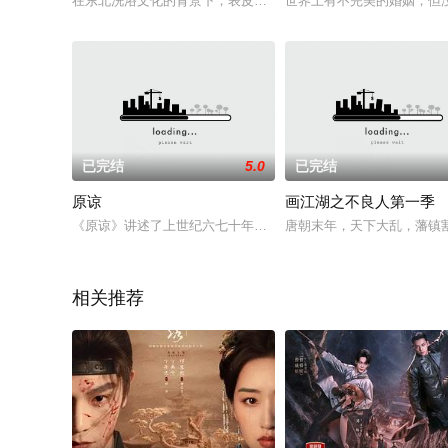
在东北洗浴文化的背景下，表皮污(cuo)垢(zao)专(si)家(f
世界上有不完美的婚姻，但
已完结
5.0
已完结
原谅
画江湖之不良人第一季
《原谅》讲述了上世纪六七十年代几个知青的感情纠葛和复杂的
唐朝末年，天下大乱，藩镇
相关推荐