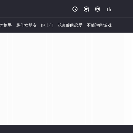




才枪手
最佳女朋友
绅士们
花束般的恋爱
不能说的游戏