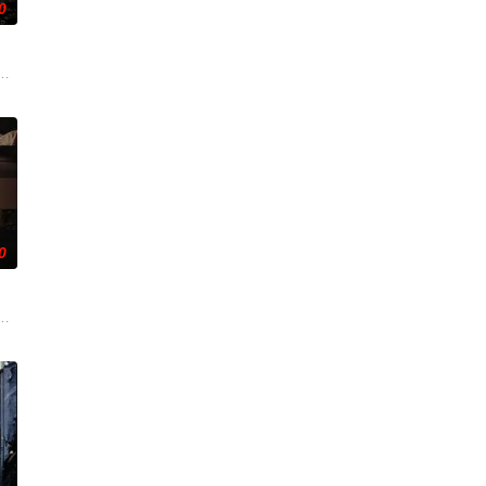
0
考验，与命运抗争，终成传
诸人共赴冒险奇局。一桩401部队的神秘失踪事件，牵出
科三元及第入翰林院的奇女子。十年前的她被他从死人堆里救出来，蓬头垢面口
使用由“中国准备银行”发行的伪钞货币。根据党中央指示，高景波、徐邵梁、
0
还听见自己加速的心跳声
渴望寻求强国之路。他毅然弃政从商，殚精竭虑，创办了中国第
奚圆（姜贞羽 饰）因意外踏入玄机界，继而卷入虎云国内乱的漩涡，身陷重重
——用一场精心策划的“夏令营”完成复仇的受害者；临终前与遗憾和解的“无用