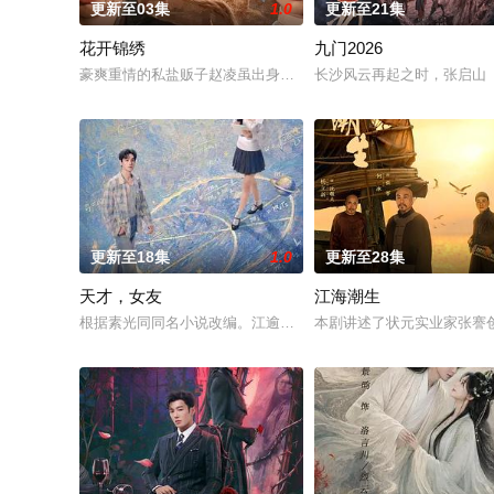
更新至03集
1.0
更新至21集
花开锦绣
九门2026
豪爽重情的私盐贩子赵凌虽出身草莽，却心怀壮志，他结识了遭
长沙风云再起之时，张启山（
更新至18集
1.0
更新至28集
天才，女友
江海潮生
根据素光同同名小说改编。江逾白长大以后，林知夏忽然对他说：
本剧讲述了状元实业家张謇