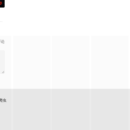
0
的爱情故事。通过剧中主人公在成长的道路上，经历复杂的人物
联手，携手霍仙姑（陈瑶 饰）与九门诸人共赴冒险奇局。一桩401部队的神秘
的生活，故事很简单：艾文静的丈夫少年时过失杀人，为防有朝一日事发入狱，
评论
爬虫