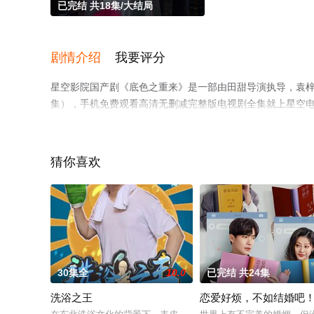
已完结 共18集/大结局
剧情介绍
我要评分
星空影院国产剧《底色之重来》是一部由田甜导演执导，袁梓
集），手机免费观看高清无删减完整版电视剧全集就上星空
猜你喜欢
30集全
10.0
已完结 共24集
洗浴之王
恋爱好烦，不如结婚吧