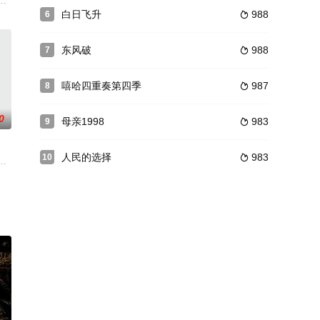
胜。但他竟在求婚前夕撞见女友劈腿的狗血戏码。借酒浇愁下，
大了能像玉兔精那样，娶个白白净净的唐三藏做老公，上得了厅堂，下得了厨房
蓉城洗面桥监狱的传闻甚嚣尘上，引来各方势力觊觎。尤其是洋人们，更是直接
白日飞升
988
6

东风破
988
7

嘻哈四重奏第四季
987
8

0
母亲1998
983
9

人民的选择
983
10

自己的首场演出，跟男朋友
执行过最后一次任务，然后便消失不见了，几乎与他们同时消失
为 饰）成为了同居室友，相似的情感经历让两人颇有一见如故之感，生活上的
的系列纪录片。本片将以“中山装”为载体，勾连近代中国的服饰变革，还原近百