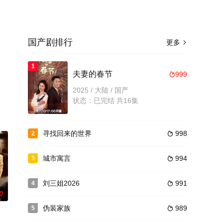
国产剧排行
更多

1
。
夫妻的春节
999

2025 / 大陆 / 国产
状态：已完结 共16集
寻找回来的世界
998
2

城市寓言
994
3

刘三姐2026
991
4

0
伪装家族
989
5
