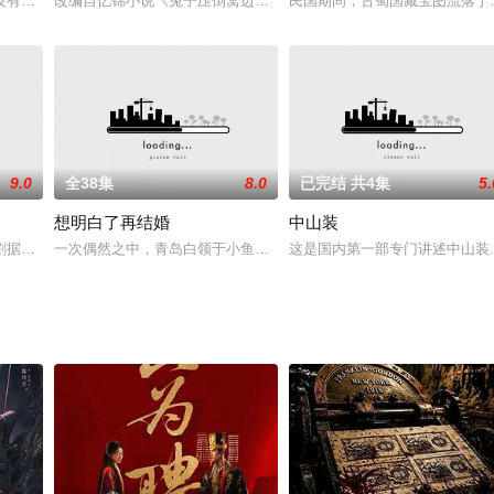
u)老王与顾客之间发生的故事，每集一个神秘人物，每个人都是一出好戏。
没有他办不了的婚礼！彭源（韩东霖饰），作为金牌婚礼策划师，婚场上战无不
改编自忆锦小说《兔子压倒窝边草》肖兔她妈有个愿望：将来女儿长
民国期间，古蜀国藏宝图流落于
9.0
全38集
8.0
已完结 共4集
5.
想明白了再结婚
中山装
人生轨迹，故事朴实深刻，情节一波三折。剧情梗概：舞蹈演员李蓉马上要迎来
割据，群雄并起。据说黄巢叛军攻陷长安之前，官府中的神秘组织不良人，曾经
一次偶然之中，青岛白领于小鱼（王丽坤 饰）和北京青年龙夏（佟大
这是国内第一部专门讲述中山装