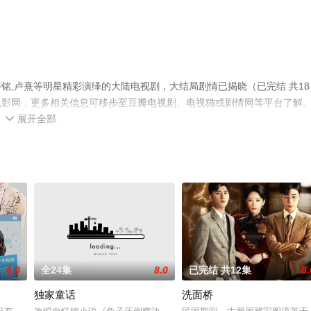
铭,卢熹等明星精彩演绎的大陆电视剧，大结局剧情已揭晓（已完结 共18
电影网，更多相关信息可移步至豆瓣电视剧、电视猫或剧情网等平台了解
展开全部

6.0
全24集
8.0
已完结 共12集
8.
！
独家童话
洗面桥