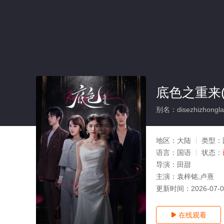
底色之重来(
别名：disezhizhongla
地区：
大陆
类型：
语言：
国语
状态：
导演：
田甜
主演：
袁梓铭,卢熹
更新时间：
2026-07-
在线观看
