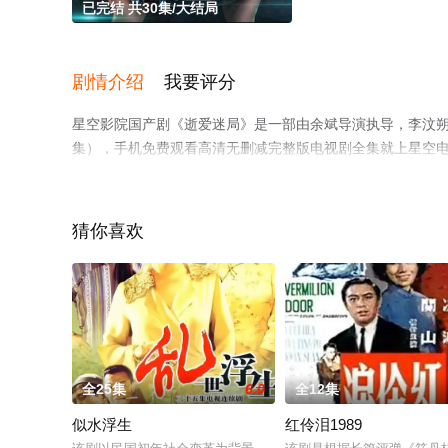
已完结 共30集/大结局
剧情介绍
我要评分
星空影院国产剧《逝爱迷局》是一部由余斌导演执导，李汶朔
集），手机免费观看高清无删减完整版电视剧全集就上星空
猜你喜欢
全25集
6.0
全12集
似水浮生
红伶泪1989