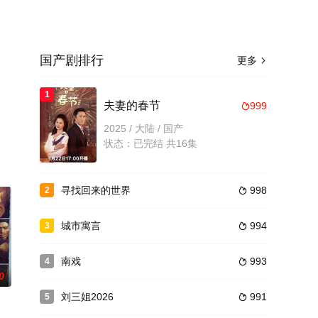
国产剧排行
更多

1
。
夫妻的春节
999

2025 / 大陆 / 国产
状态：已完结 共16集
寻找回来的世界
998
2

城市寓言
994
3

南戏
993
4

0
刘三姐2026
991
5
