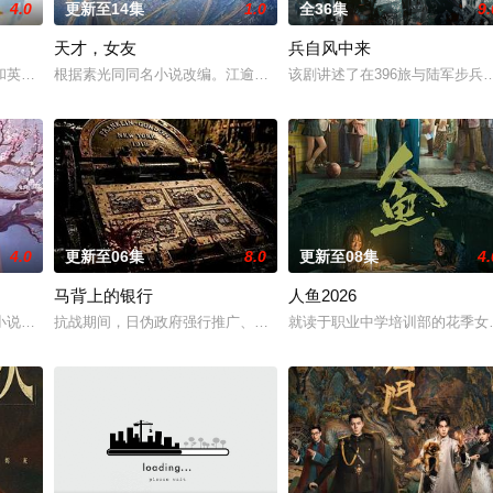
4.0
更新至14集
1.0
全36集
9.
天才，女友
兵自风中来
进士科三元及第入翰林院的奇女子。十年前的她被他从死人堆里救出来，蓬头垢
和英国牛津，麦香通过视频向米良宣告：婚不结了。鹿鸣村开了锅，村民大骂麦
根据素光同同名小说改编。江逾白长大以后，林知夏忽然对他说：“江
该剧讲述了在396旅与陆军步
4.0
更新至06集
8.0
更新至08集
4.
马背上的银行
人鱼2026
午战争后，国家蒙羞，张謇虽高中状元，却渴望寻求强国之路。他毅然弃政从商
小说《平阳公主》。
抗战期间，日伪政府强行推广、使用由“中国准备银行”发行的伪钞货
就读于职业中学培训部的花季女