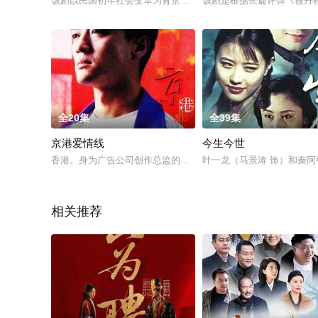
该剧以民国初年社会变革为背景，围绕争夺国宝玉鼎的主线展开
该剧是根据长篇评弹《筱丹桂
全20集
5.0
全39集
京港爱情线
今生今世
香港。身为广告公司创作总监的女强人方明（吴倩莲 饰），事业
叶一龙（马景涛 饰）和秦
相关推荐