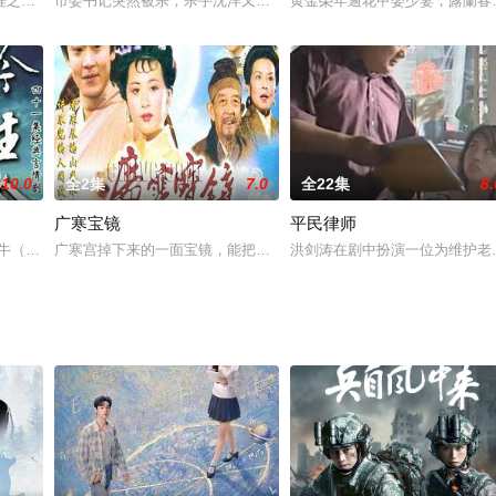
。金玉峰为向军阀高大帅献鼎换取功名，伙同老同学闻仲三实施系列罪行：利用
之死》改编的.
市委书记突然被杀，杀手沈洋又被人追杀灭口；走投无路的沈洋制造了
黄金榮年逾花甲娶少妻，露蘭春
10.0
全2集
7.0
全22集
8.
广寒宝镜
平民律师
爱情两如意。北京。体育学院体育队学生程杨（李亚鹏 饰）与青梅竹马的女朋友
阿牛（岳跃利 饰）本是情同手足的兄弟，两人于偶然之中得到了一批价值连城
广寒宫掉下来的一面宝镜，能把统治者的丑恶映现镜中。县官想把它
洪剑涛在剧中扮演一位为维护老