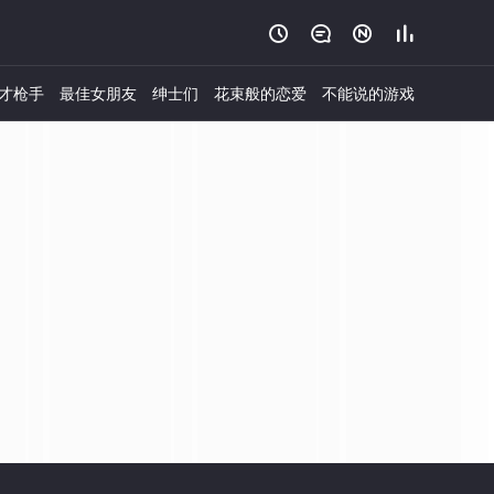




才枪手
最佳女朋友
绅士们
花束般的恋爱
不能说的游戏