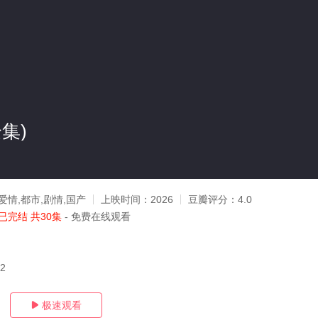
集)
爱情,都市,剧情,国产
上映时间：
2026
豆瓣评分：
4.0
已完结 共30集
- 免费在线观看
12
极速观看
