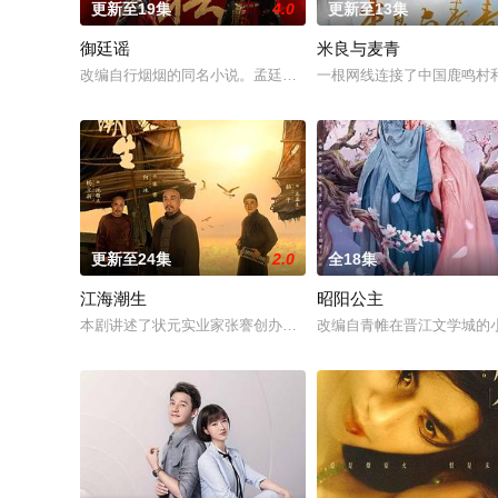
更新至19集
4.0
更新至13集
御廷谣
米良与麦青
改编自行烟烟的同名小说。孟廷辉，大平王朝有史以来个以女子
一根网线连接了中国鹿鸣村
更新至24集
2.0
全18集
江海潮生
昭阳公主
本剧讲述了状元实业家张謇创办大生企业，实业报国的故事。甲
改编自青帷在晋江文学城的