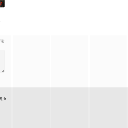
0
）所救，却累及其家族遭灭顶之灾。经年重逢，二人暗生情愫，
父母忽视，在艰苦环境中长大，但她始终刻苦学习，憧憬未来。为此，苏琳苦练
霆 饰）与吴老狗（曾舜晞 饰）强强联手，携手霍仙姑（陈瑶 饰）与九门诸人
评论
爬虫