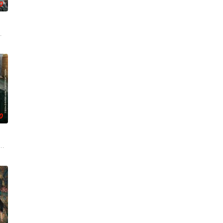
0
面口齿不清。十年后的她才
香是叛徒。麦香是婚前体检查出不孕症，从此走上虐心旅途。米
逾白，我喜欢你，哲学和生物学意义上的喜欢。”那个夜晚，他脸颊微热，还听
兵学院联合举办的小型军事演习中，郭子剑因不满演习流于形式，假传指令要求真
0
，殚精竭虑，创办了中国第
币。根据党中央指示，高景波、徐邵梁、孙希光和黄鹰等人开始筹备建立冀南银
生苏琳（黄杨钿甜 饰），虽自小被父母忽视，在艰苦环境中长大，但她始终刻