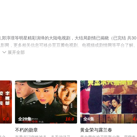
,郑淳璟等明星精彩演绎的大陆电视剧，大结局剧情已揭晓（已完结 共30
电影网，更多相关信息可移步至豆瓣电视剧、电视猫或剧情网等平台了解
展开全部

6.0
全20集
10.0
全4集
4.
不朽的勋章
黄金荣与露兰春