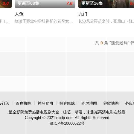
3.0
更新至08集
7.0
更新至16集
9.
人鱼
九门
业挑战与境外竞争，通过创新实践实现本土设计理念突破的故事。
峄（张凌赫 饰）因被抱错而受尽养父虐待，少年出逃时被任素素（王楚然 饰
就读于职业中学培训部的花季女生苏琳（黄杨钿甜 饰），虽自小被
长沙风云再起之时，张启山（陈伟
共
0
条 “逝爱迷局” 
S订阅
百度蜘蛛
神马爬虫
搜狗蜘蛛
奇虎地图
谷歌地图
必应
星空影院
免费热播电视剧大全，综艺，动漫，未删减高清电影在线看
Copyright © 2021 rrbdp.com All Rights Reserved
藏ICP备10600622号