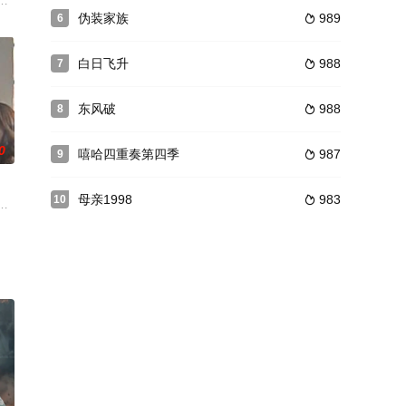
兄长尸体掩盖恶行、追逼玉
轰动一时的劫机事件，刑警队重案 A组组长江楠奉命乔装医生，经过殊死搏斗
含悲忍痛青絲伴白发。老色狼喜新厭舊强辱少女，名伶思春人海茫茫知音。杜月
伪装家族
989
6

白日飞升
988
7

东风破
988
8

0
嘻哈四重奏第四季
987
9

母亲1998
983
10

邢佳妮（王宁 饰）相
的黄金，可是，秦阿牛的贪婪连累叶一龙丢掉了性命，叶一龙的
窃为己有，不料宝镜把他和他的大人、仆役的许多丑事都一一抖落出来，使他们
百姓利益与房地产商斗争的律师张耀威。