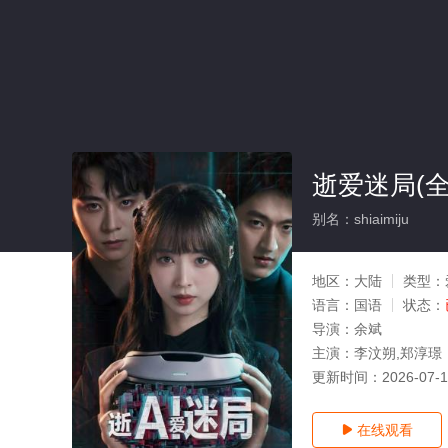
逝爱迷局(全
别名：shiaimiju
地区：
大陆
类型：
语言：
国语
状态：
导演：
余斌
主演：
李汶朔,郑淳璟
更新时间：
2026-07-
在线观看
