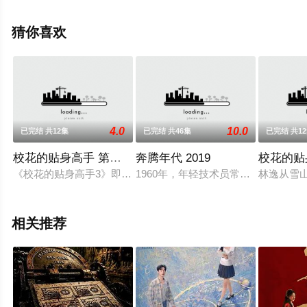
观看高清无删减完整版电视剧全集就上星空电影网，更多
相关信息可移步至豆瓣电视剧、电视猫或剧情网等平台了
猜你喜欢
解。
4.0
10.0
已完结 共12集
已完结 共46集
已完结 共1
校花的贴身高手 第三季
奔腾年代 2019
校花的贴
《校花的贴身高手3》即《校花的贴身高手第三季》，是根据鱼
1960年，年轻技术员常汉卿刚留学
林逸从雪
相关推荐