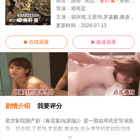
语言：
国语
状态：
全27集
- 免费在线观看
导演：
邓亮宏
主演：
胡亦瑶,王星玮,罗嘉麒,康凌骁,张永博
全27集/大结局
更新时间：
2026-07-13
在线观看
极速观看


剧情介绍
我要评分
星空影院国产剧《春花宴(短剧版)》是一部由邓亮宏导演执
导，胡亦瑶,王星玮,罗嘉麒,康凌骁,张永博等明星精彩演绎
的大陆电视剧，大结局剧情已揭晓（全27集），手机免费
