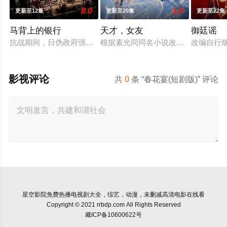
8.0
1.0
更新至12集
更新至20集
更新至22集
马背上的银行
天才，女友
御廷谣
抗战期间，日伪政府强行推广、使用由“中国准备银行”发行的伪
根据素光同同名小说改编。江逾白长
改编自行
影视评论
共
0
条 “春花宴(短剧版)” 评论
星空影院
免费热播电视剧大全，综艺，动漫，未删减高清电影在线看
Copyright © 2021 rrbdp.com All Rights Reserved
藏ICP备10600622号