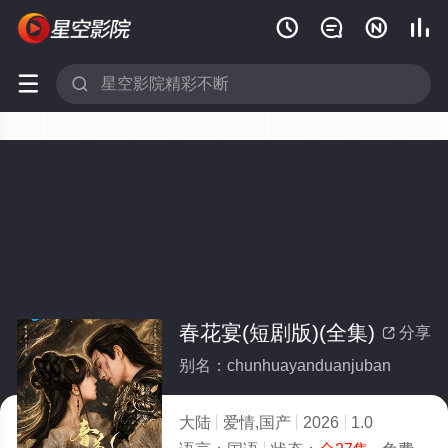






春花宴(短剧版)(全集)
分享

别名：chunhuayanduanjuban
大陆
爱情,国产
2026
1.0