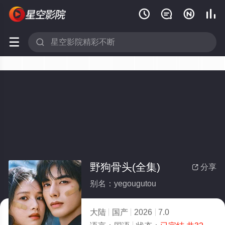






野狗骨头(全集)
分享

别名：yegougutou
大陆
国产
2026
7.0