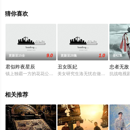
凌美仕,惠园,周俞辰,陈子萱等明星精彩演绎的大陆电视剧，
大结局剧情已揭晓（已完结 共32集），手机免费观看高清
猜你喜欢
无删减完整版电视剧全集就上星空电影网，更多相关信息
可移步至豆瓣电视剧、电视猫或剧情网等平台了解。
9.0
1.0
更新至15全
更新至28集
全42集
君似昨夜星辰
丑女医妃
忠者无敌
镇上独霸一方的花花公子虽然风流成性但也牵动着万千少女的心
美女研究生洛无忧在做实验时意外来
抗战电视
相关推荐