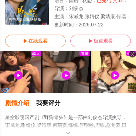
语言：
国语
状态：
已完结 共32集
-
导演：
刘俊杰
主演：
宋威龙,张婧仪,梁靖康,何瑞贤,练练,何明翰,周铁,赵龙豪,田征,苗若
已完结 共32集/大结局
更新时间：
2026-07-22
在线观看
极速观看


剧情介绍
我要评分
星空影院国产剧《野狗骨头》是一部由刘俊杰导演执导，
宋威龙,张婧仪,梁靖康,何瑞贤,练练,何明翰,周铁,赵龙豪,田
征,苗若芃,杨雪儿,严智超,曲靖,孙亦鸿,汤加文,吴其江,吴弘,
