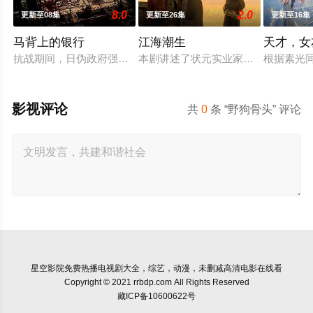
8.0
2.0
更新至08集
更新至26集
更新至16集
马背上的银行
江海潮生
天才，女
抗战期间，日伪政府强行推广、使用由“中国准备银行”发行的伪
本剧讲述了状元实业家张謇创办大生
根据素光
影视评论
共
0
条 “野狗骨头” 评论
星空影院
免费热播电视剧大全，综艺，动漫，未删减高清电影在线看
Copyright © 2021 rrbdp.com All Rights Reserved
藏ICP备10600622号