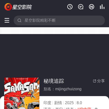






秘境追踪
分享

别名：mijingzhuizong
印度
剧情
2025
8.0