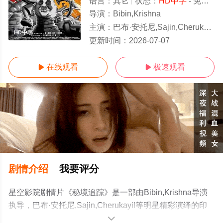
语言：
其它
状态：
HD中字
- 免费在线观看
导演：
Bibin,Krishna
主演：
巴布·安托尼,Sajin,Cherukayil
HD中字
更新时间：
2026-07-07
在线观看
极速观看


剧情介绍
我要评分
星空影院剧情片《秘境追踪》是一部由Bibin,Krishna导演
执导，巴布·安托尼,Sajin,Cherukayil等明星精彩演绎的印
度电影，手机免费观看高清无删减完整版电影大全就上星
