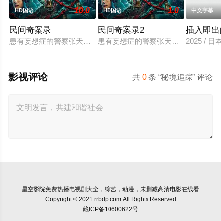
10.0
1.0
HD国语
HD国语
中文字幕
民间奇案录
民间奇案录2
插入即出
患有妄想症的警察张天盛遇上一起离奇的神像杀人事件，勘案过程
患有妄想症的警察张天盛遇上一起离奇
2025 / 
影视评论
共
0
条 “秘境追踪” 评论
星空影院
免费热播电视剧大全，综艺，动漫，未删减高清电影在线看
Copyright © 2021 rrbdp.com All Rights Reserved
藏ICP备10600622号