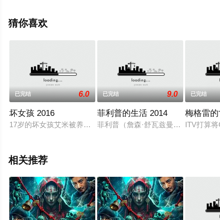
空电影网，更多相关信息可移步至豆瓣电影、电视猫或剧
情网等平台了解。
猜你喜欢
6.0
9.0
已完结
已完结
已完结
坏女孩 2016
菲利普的生活 2014
梅格雷的亡
17岁的坏女孩艾米被养父母给了最后一次机会，他们认为艾米
菲利普（詹森·舒瓦兹曼饰演）是纽
ITV打算将G
相关推荐