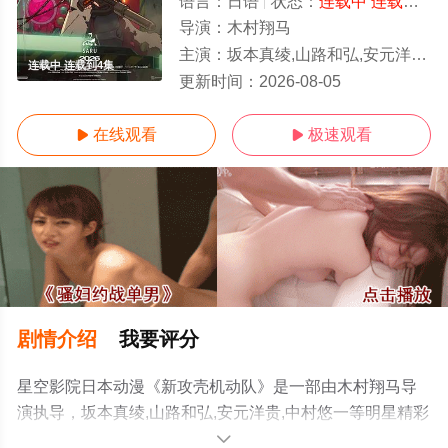
语言：
日语
状态：
连载中 连载到4集
导演：
木村翔马
主演：
坂本真绫,山路和弘,安元洋贵,中村悠一
连载中 连载到4集
更新时间：
2026-08-05
在线观看
极速观看


剧情介绍
我要评分
星空影院日本动漫《新攻壳机动队》是一部由木村翔马导
演执导，坂本真绫,山路和弘,安元洋贵,中村悠一等明星精彩
演绎的日本动漫，手机免费观看高清无删减完整版动漫全
