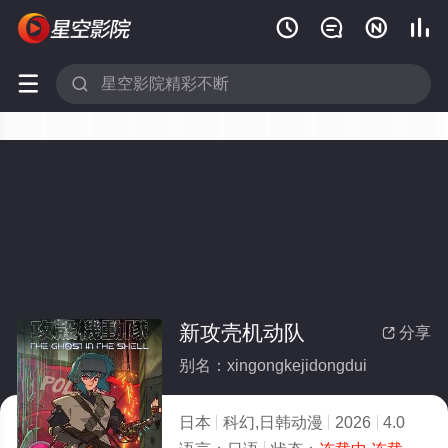






新攻壳机动队
分享

别名：xingongkejidongdui
日本
科幻,日韩动漫
2026
4.0