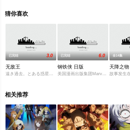
集就上星空电影网，更多相关信息可移步至豆瓣动漫、电
视猫或剧情网等平台了解。
猜你喜欢
3.0
6.0
已完结
已完结
全14集
无敌王
钢铁侠 日版
天降之物
遠き過去。とある惑星にて文明を築きし「ゼノ・パレス」は、
美国漫画出版集团Marvel Com
故事发生
相关推荐