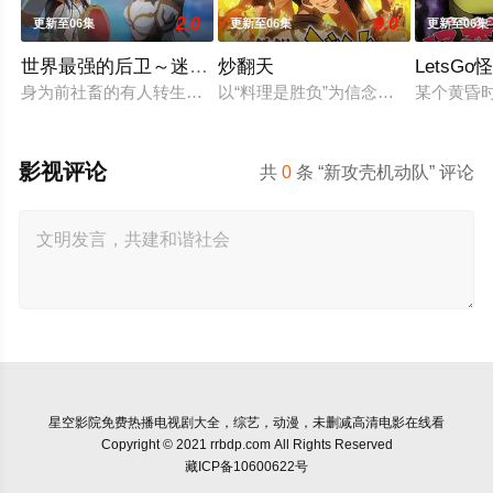
2.0
9.0
更新至06集
更新至06集
更新至06集
世界最强的后卫～迷宫国的新人探索者～
炒翻天
LetsGo
身为前社畜的有人转生后担任起来路不明的职业『后卫』，但这
以“料理是胜负”为信念、“中国菜霸
某个黄昏
影视评论
共
0
条 “新攻壳机动队” 评论
星空影院
免费热播电视剧大全，综艺，动漫，未删减高清电影在线看
Copyright © 2021 rrbdp.com All Rights Reserved
藏ICP备10600622号