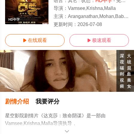
语言：
其它
状态：
HD中字
- 免费在线观看
导演：
Vamsee,Krishna,Malla
主演：
Aranganathan,Mohan,Babu,Viswant,Dud
HD中字
更新时间：
2026-07-08
在线观看
极速观看


剧情介绍
我要评分
星空影院剧情片《达克莎：致命阴谋》是一部由
Vamsee,Krishna,Malla导演执导，
Aranganathan,Mohan,Babu,Viswant,Duddumpudi,拉克希
