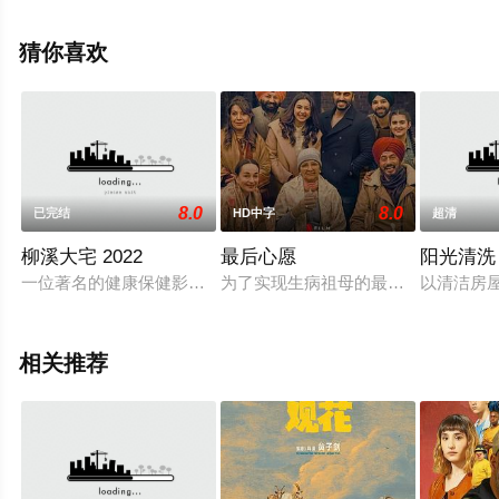
米·曼楚,塞缪拉卡尼,Siddique等明星精彩演绎的印度电影，
手机免费观看高清无删减完整版电影大全就上星空电影
猜你喜欢
网，更多相关信息可移步至豆瓣电影、电视猫或剧情网等
平台了解。
8.0
8.0
已完结
HD中字
超清
柳溪大宅 2022
最后心愿
阳光清洗 
一位著名的健康保健影响者邀请她最近吸毒过量的追随者之一乔
为了实现生病祖母的最后一个愿望，
以清洁房屋
相关推荐