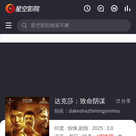






达克莎：致命阴谋
分享

别名：dakeshazhimingyinmou
印度
惊悚,剧情
2025
3.0