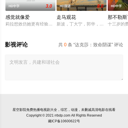
3.0
8.0
HD中字
HD国语
HD中字
感觉就像爱
走马观花
那不勒斯
莉拉想效仿她更有经验的最好的朋友的性剥削。她盯着一个会“和
新波，丁大宁，郭华，程一木他们毕
十三岁的
影视评论
共
0
条 “达克莎：致命阴谋” 评论
星空影院
免费热播电视剧大全，综艺，动漫，未删减高清电影在线看
Copyright © 2021 rrbdp.com All Rights Reserved
藏ICP备10600622号