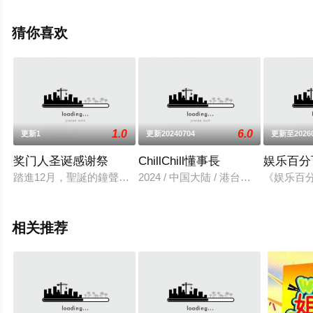
起,苏晏霈等明星精彩演绎的台湾综艺节目，手机免费观看
高清无删减完整版综艺节目就上星空电影网，更多相关信
猜你喜欢
息可移步至豆瓣综艺、电视猫或剧情网等平台了解。
1.0
6.0
更新1
更新20240704
更新至2026
奖门人圣诞感谢祭
ChillChill懂事長
娱乐百分
踏進12月，聖誕的鐘聲快將響起，又是時候要準備好禮物！熱播
2024 / 中国大陆 / 港台综艺
《娱乐百
相关推荐