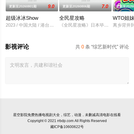
9.0
7.0
更新至20260801期
更新至20260806期
更新至2026
超级冰冰Show
全民星攻略
WTO姐
2023 / 中国大陆 / 港台综艺
《全民星攻略》日本毕业典礼向学长
离乡背井
影视评论
共
0
条 “综艺新时代” 评论
星空影院
免费热播电视剧大全，综艺，动漫，未删减高清电影在线看
Copyright © 2021 rrbdp.com All Rights Reserved
藏ICP备10600622号