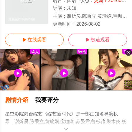
语言：
国语
状态：
更新至20260731期
导演：
未知
主演：
谢炘昊,陈秉立,黄瑜娴,宝咖咖,苏晏霈,曾栎骋,朱木炎,杨金桂,郭李建
更新至20260731期
更新时间：
2026-08-02
在线观看
极速观看


剧情介绍
我要评分
星空影院港台综艺《综艺新时代》是一部由知名导演执
导，谢炘昊,陈秉立,黄瑜娴,宝咖咖,苏晏霈,曾栎骋,朱木炎,杨
金桂,郭李建夫,吴东谚,张立东,杨昇达,徐玮吟,卓毓彤,浩角翔
