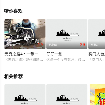
步至豆瓣综艺、电视猫或剧情网等平台了解。
猜你喜欢
2.0
2.0
全10集
已完结
更新1
无穷之路4：一带一路国语
仔仔一堂
奖门人台
《無窮之路》製作組踏上全新的「出海」征程，我們探索了阿聯
这是一个没有禁忌、歧视的全港首个
「獎門人
相关推荐