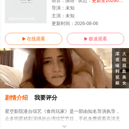
语言：
国语
状态：
更新至20260805期
导演：
未知
主演：
未知
更新至20260805期
更新时间：
2026-08-06
在线观看
极速观看


剧情介绍
我要评分
星空影院港台综艺《食尚玩家》是一部由知名导演执导，
众多明星精彩演绎的台湾综艺节目，手机免费观看高清无
删减完整版综艺节目就上星空电影网，更多相关信息可移
