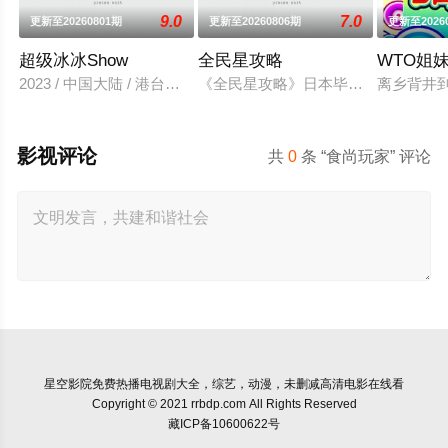
9.0
7.0
更新至20260801期
更新至20260806期
更新至2026
超级冰冰Show
全民星攻略
WTO姐
2023 / 中国大陆 / 港台综艺
《全民星攻略》日本毕业典礼向学长
离乡背井
影视评论
共
0
条 “食尚玩家” 评论
星空影院
免费热播电视剧大全，综艺，动漫，未删减高清电影在线看
Copyright © 2021 rrbdp.com All Rights Reserved
藏ICP备10600622号