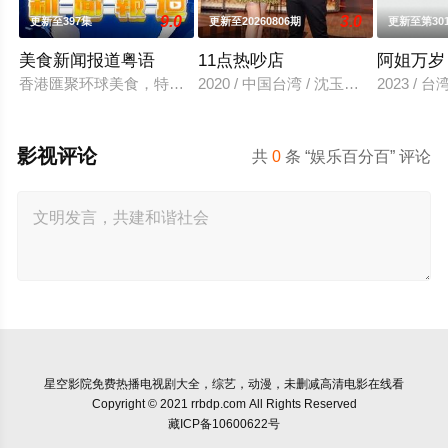
9.0
3.0
更新至397集
更新至20260806期
更新至第30
美食新闻报道粤语
11点热吵店
阿姐万岁
香港匯聚环球美食，特色佳餚、贴地料理受到识饮识食之人的密
2020 / 中国台湾 / 沈玉琳,殷悦
2023 / 
影视评论
共
0
条 “娱乐百分百” 评论
星空影院
免费热播电视剧大全，综艺，动漫，未删减高清电影在线看
Copyright © 2021 rrbdp.com All Rights Reserved
藏ICP备10600622号