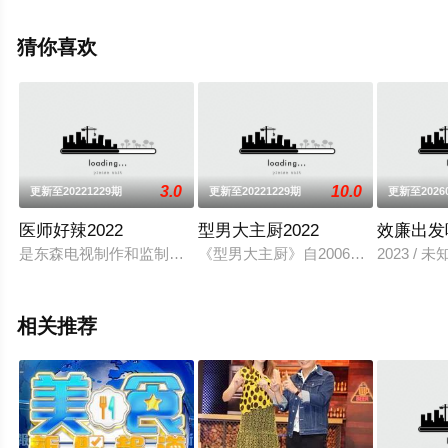
整版综艺节目就上星空电影网，更多相关信息可移步至豆
瓣综艺、电视猫或剧情网等平台了解。
猜你喜欢
3.0
10.0
更新至20221229期
更新至20221229期
更新至2026
医师好辣2022
型男大主厨2022
效廉出发
是东森电视制作和监制的东森综合台谈话性节目
《型男大主厨》自2006年7月10
2023 / 
相关推荐