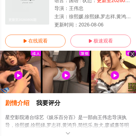
语言：
国语
状态：
更新至20260806期
导演：
王伟忠
主演：
徐熙媛,徐熙娣,罗志祥,黄鸿升,简恺乐,敖犬,廖威廉
更新至20260806期
更新时间：
2026-08-06
在线观看
极速观看


剧情介绍
我要评分
星空影院港台综艺《娱乐百分百》是一部由王伟忠导演执
导，徐熙媛,徐熙娣,罗志祥,黄鸿升,简恺乐,敖犬,廖威廉等明
星精彩演绎的台湾综艺节目，手机免费观看高清无删减完
