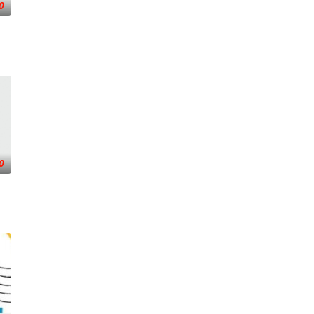
0
战这一题，郭靖第一次见到黄蓉请她吃饭，花了银子19两，请
风俗不同，在日常生活上遇到许多有趣的事。哪国女生最受欢迎？不同国家的生
推出的一档军事强档节目，主要是分析当今世界的最新军情动态，经典战例、
0
，紧贴最新饮食情报与优惠