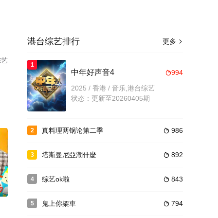
港台综艺排行
更多

综艺
1
中年好声音4
994

2025 / 香港 / 音乐,港台综艺
状态：更新至20260405期
真料理两锅论第二季
986
2

塔斯曼尼亞潮什麼
892
3

综艺ok啦
843
4

0
鬼上你架車
794
5
