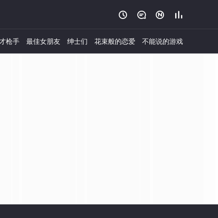




才枪手
最佳女朋友
绅士们
花束般的恋爱
不能说的游戏