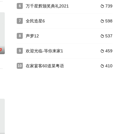
同学籍的
、陳星妤、林凱恩、陳懿德、蔡景行搭檔的「飛躍男女藝員隊」
持，征求素人上节目方城之战拿奖金
幽默帅气中医师陈峙嘉，将从中西医与心理层面探讨各式健康的疑难杂症，轻
万千星辉颁奖典礼2021
739
6

全民造星6
598
7

声梦12
537
8

0
欢迎光临-等你来家1
459
9

在家宴客60道菜粤语
410
10

周日晚间八点至晚间
张震岳组成。 2008年7月25日，纵贯线乐队成立；2009年3月7日，在台北
兆祥、麥美恩、林秀怡、林正峰，率先帶來台慶的熱鬧歡樂氣氛，同時獻上網