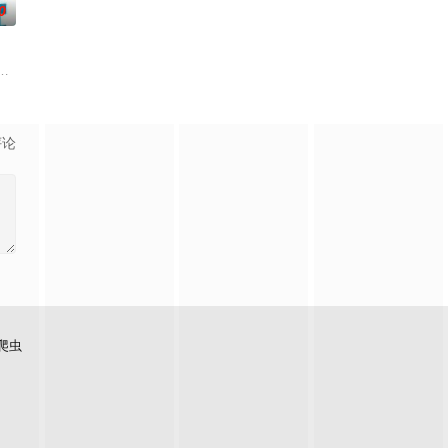
0
扮、以及艺人的流行教室，
目里全部都有,关于爱情、命运、事业等也都一网打尽。
兴趣的话题——从头到脚，从里到外，从身体到心灵。本书根据中国大陆的流行
》建造团队以及浩角翔起、颜永烈，重新拾起主持棒，带大家继续闹着玩！
评论
爬虫