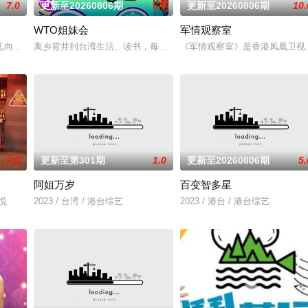
7.0
更新至20260806期
6.0
更新至20260806期
10.
WTO姐妹会
军情观察室
礼向学长要制服的第二颗钮釦代表著什麽意思呢？喜欢金庸小说的人必须要来挑
离乡背井到台湾生活、读书，每个台湾新住民难免会因为文化差异、
《军情观察室》是香港凤凰卫视
3.0
更新至第301期
1.0
更新至20260806期
5.
阿姐万岁
百变智多星
切关注！黄婉曼、蔡雪莹、倪嘉雯、黄嘉雯、廖慧仪、伍倩彤等美食主播、主持
殷悦
2023 / 台湾 / 港台综艺
2023 / 港台 / 港台综艺