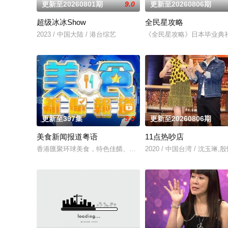
更新至20260801期
9.0
更新至20260806期
超级冰冰Show
全民星攻略
2023 / 中国大陆 / 港台综艺
《全民星攻略》日本毕业典
更新至397集
9.0
更新至20260806期
美食新闻报道粤语
11点热吵店
香港匯聚环球美食，特色佳餚、贴地料理受到识饮识食之人的密
2020 / 中国台湾 / 沈玉琳,