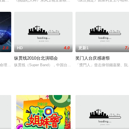
10月12日晚间9点播出。该节目专为各种同学族群量身订做，每集邀请12位来自不
黃庭鋒、彭慧中、黃婧靈(波波)組成「妳不是他隊」，出戰由陳曉華、孔德賢
《挑战吧大神》东风卫视全新棋牌类益智型节目，由徐乃麟、熊熊主
《医次搞定》由犀利女王小祯和
2.0
HD
4.0
更新1
7.
纵贯线2010台北演唱会
奖门人台庆感谢祭
视首播。主持人为胡瓜、董至成、浩角翔起、谢忻、小娴。开播之初，播出时间为
长“命理公道伯孙协志”，带领专家军团正式开张
纵贯线（Super Band），中国台湾乐队，由罗大佑、李宗盛、周华健、
「獎門人」曾志偉領錢嘉樂、阮