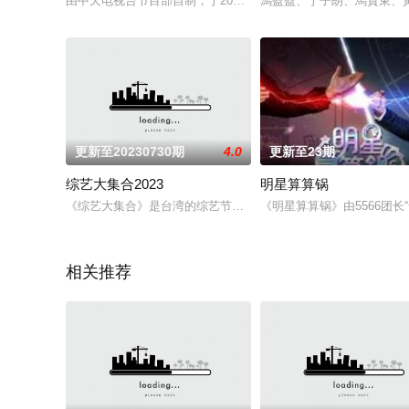
由中天电视台节目部自制，于2020年9月17日首录，于2020年
馮盈盈、丁子朗、馬貫東、
更新至20230730期
4.0
更新至23期
综艺大集合2023
明星算算锅
《综艺大集合》是台湾的综艺节目，于2001年11月11日在民
《明星算算锅》由5566团
相关推荐