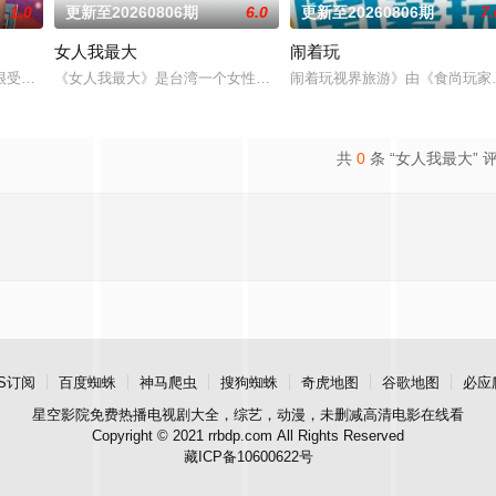
1.0
更新至20260806期
6.0
更新至20260806期
7.
女人我最大
闹着玩
的娱乐新闻，节目还会请嘉宾现场访谈！节目贴近年轻族群，介绍时下流行的装
很受欢迎的命理节目,各类风水、星座、命理占卜等时下社交必备的流行话题,节
《女人我最大》是台湾一个女性类的电视娱乐节目，讨论各种女性感
闹着玩视界旅游》由《食尚玩家
共
0
条 “女人我最大” 
S订阅
百度蜘蛛
神马爬虫
搜狗蜘蛛
奇虎地图
谷歌地图
必应
星空影院
免费热播电视剧大全，综艺，动漫，未删减高清电影在线看
Copyright © 2021 rrbdp.com All Rights Reserved
藏ICP备10600622号