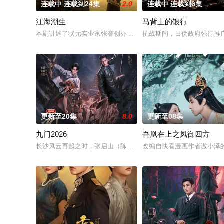
连载中 连载到24集
2.0
连载中 连载到6集
江海潮生
马背上的银行
本剧讲述了状元实业家张謇创办大生企业，实业报国的故事。甲
抗战期间，日伪政府强行推
更新至20集
8.0
更新至08集
九门2026
吾凰在上之凤御四方
长沙风云再起之时，张启山（陈伟霆 饰）与吴老狗（曾舜晞 饰）
改编自快看漫画作者嗷小泽