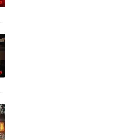
0
，殚精竭虑，创办了中国第
梁、孙希光和黄鹰等人开始筹备建立冀南银行，手艺人张宝田在
逾白，我喜欢你，哲学和生物学意义上的喜欢。”那个夜晚，他脸颊微热，还听
辉，大平王朝有史以来个以女子进士科三元及第入翰林院的奇女子。十年前的
0
神秘失踪事件，牵出
，继而卷入虎云国内乱的漩涡，身陷重重危机，而在一次次险象
技术的支持下，通过摸排、勘查等传统刑侦手段，接连破获数起重案要案的艰难
——用一场精心策划的“夏令营”完成复仇的受害者；临终前与遗憾和解的“无用