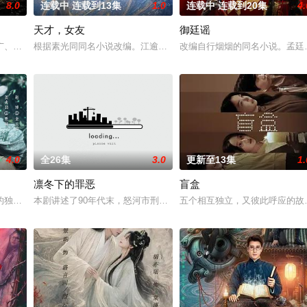
8.0
连载中 连载到13集
1.0
连载中 连载到20集
4.
天才，女友
御廷谣
午战争后，国家蒙羞，张謇虽高中状元，却渴望寻求强国之路。他毅然弃政从商
广、使用由“中国准备银行”发行的伪钞货币。根据党中央指示，高景波、徐邵
根据素光同同名小说改编。江逾白长大以后，林知夏忽然对他说：“江
改编自行烟烟的同名小说。孟廷
4.0
全26集
3.0
更新至13集
1.
凛冬下的罪恶
盲盒
强强联手，携手霍仙姑（陈瑶 饰）与九门诸人共赴冒险奇局。一桩401部队的
的独家连载漫画《吾凰在上》。现代少女奚圆（姜贞羽 饰）因意外踏入玄机界
本剧讲述了90年代末，怒河市刑侦支队在无普及监控、无DNA鉴定
五个相互独立，又彼此呼应的故事