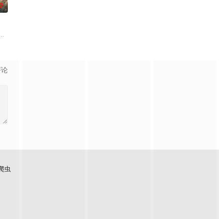
0
是自己苦寻多年的患难“兄
在复杂局势中坚守初心、勇敢面对困难的爱情故事。通过剧中主人公在成长的道
班子，偶遇“白天人住屋，晚上鬼占房”的阴阳宅，江淮被掳走配“阴婚”。他与
评论
爬虫