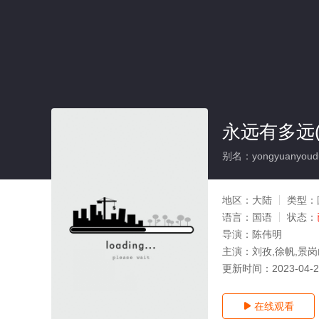
永远有多远(
别名：yongyuanyoud
地区：
大陆
类型：
语言：
国语
状态：
导演：
陈伟明
主演：
刘孜,徐帆,景岗
更新时间：
2023-04-
在线观看
