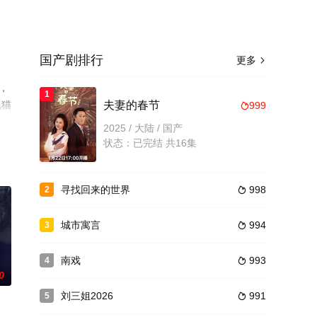
国产剧排行
更多

，
1
视猫
夫妻的春节
999

2025 / 大陆 / 国产
状态：已完结 共16集
寻找回来的世界
998
2

城市寓言
994
3

南戏
993
4

0
刘三姐2026
991
5
