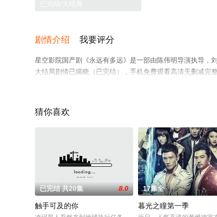
已完结/大结局
剧情介绍
我要评分
星空影院国产剧《永远有多远》是一部由陈伟明导演执导，刘孜
大结局剧情已揭晓（已完结），手机免费观看高清无删减完
或剧情网等平台了解。
猜你喜欢
已完结 共20集
8.0
17集全
触手可及的你
暮光之瞳第一季