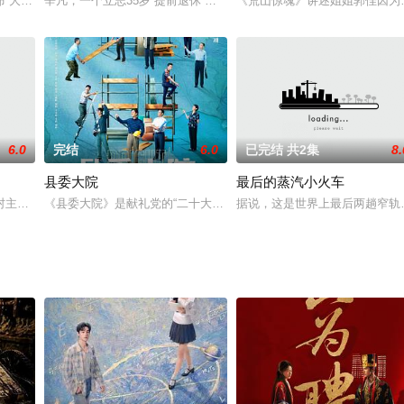
的生活，保护并鼓励她重拾舞蹈梦想。夏茗琪沦陷在乔然的温柔里，却逐渐发现
“大动作”转战幕后担任制片人，斥资千万打造玄幻系列IP品牌大剧《暮光之瞳
辛凡，一个立志35岁“提前退休”的郁郁青年。花千金，一个梦想打
《荒山惊魂》讲述姐姐郭佳因为
6.0
完结
6.0
已完结 共2集
8.
县委大院
最后的蒸汽小火车
熊熊燃起。当时私自外出的芯瑶死里逃生，太子却因护妹心切葬身火海。当朝皇
村主任娟子展开，讲述了她带领山湾村脱贫致富的故事，其间也穿插了娟子家庭
《县委大院》是献礼党的“二十大”的一项重要作品。讲述了梅晓歌和
据说，这是世界上最后两趟窄轨