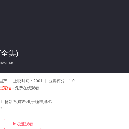
全集)
uoyuan
国产
上映时间：
2001
豆瓣评分：
1.0
已完结
- 免费在线观看
山,杨新鸣,谭希和,于谨维,李铁
27
极速观看
