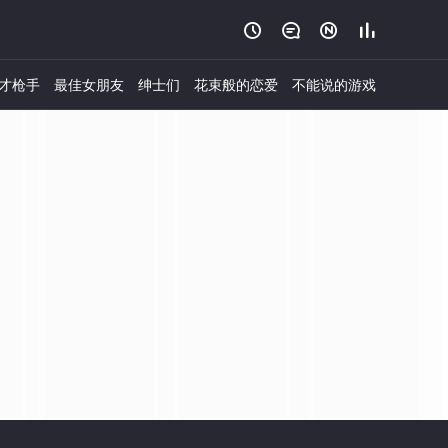




才枪手
最佳女朋友
绅士们
花束般的恋爱
不能说的游戏