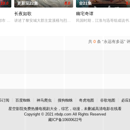
10.0
更新至22集
8.0
全21集
5.
长夜如歌
幽宅奇谭
少帅许又安与昆曲名伶荣筱楠推向不死不休的对立绝境。而他们不知，对方正
 都市 海南越酷文化传媒有限公司
讲述了黎安城大郡主棠溪槿与烈云峥之间曲折动人的情感，以及他们
民国时期，江淮与迅哥组成说书
共
0
条 “永远有多远” 
S订阅
百度蜘蛛
神马爬虫
搜狗蜘蛛
奇虎地图
谷歌地图
必应
星空影院
免费热播电视剧大全，综艺，动漫，未删减高清电影在线看
Copyright © 2021 rrbdp.com All Rights Reserved
藏ICP备10600622号