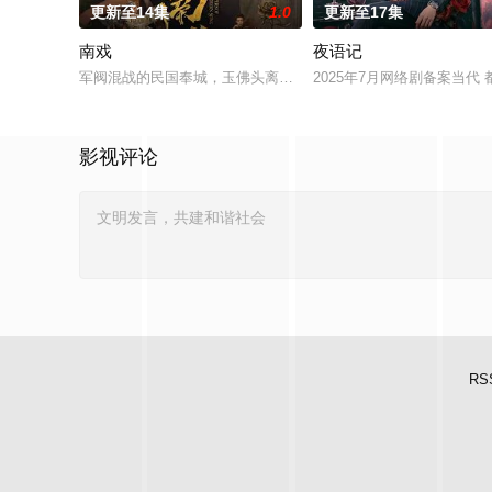
更新至14集
1.0
更新至17集
南戏
夜语记
军阀混战的民国奉城，玉佛头离奇失窃，戏班主横尸戏台，将冷血
2025年7月网络剧备案当代
影视评论
RS