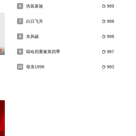
乔然不能被人记住的怪异现
》，题材以“变异人”为主题概念，定位国内首部偶像玄幻
造本地最红奶茶店的元气少女。不着边际的两人因缘巧合合租在一起，鸡飞狗跳的
不得已的原因无奈在深夜携妹妹开车上路，却在半路荒山遭遇了一连串真假莫
伪装家族
989
6

白日飞升
988
7

东风破
988
8

0
嘻哈四重奏第四季
987
9

母亲1998
983
10

帝段正明崩溃发狂，迁怒
生活的悲欢离合。作为剧中当之无愧的女一号，贺丹丹感到人物
他在新旧县委大院里先后两任同事们在新时代之大趋势、大变革之下，顺势而为
蒸汽小火车，它们因时代的进步而隐秘在丛山峻岭中，又阴差阳错的成为当地