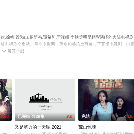
,徐帆,景岗山,杨新鸣,谭希和,于谨维,李铁等明星精彩演绎的大陆电视剧
整版电视剧全集就上星空电影网，更多相关信息可移步至豆瓣电视剧、电
展开全部

10.0
已完结 共28集
3.0
完结
10.
又是努力的一天呢 2021
荒山惊魂