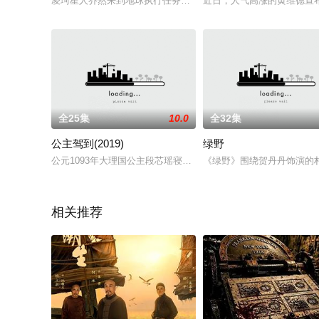
凌珂星人乔然来到地球执行任务，有目的般融入地球女生夏茗琪
近日，人气高涨的黄维德宣布
全25集
10.0
全32集
公主驾到(2019)
绿野
公元1093年大理国公主段芯瑶寝殿凤玥阁的一场无名大火开始
《绿野》围绕贺丹丹饰演的
相关推荐