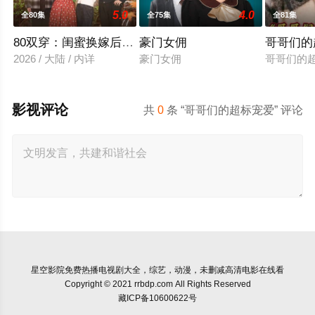
5.0
4.0
全80集
全75集
全81集
80双穿：闺蜜换嫁后赢麻了
豪门女佣
哥哥们的
2026 / 大陆 / 内详
豪门女佣
哥哥们的
影视评论
共
0
条 “哥哥们的超标宠爱” 评论
星空影院
免费热播电视剧大全，综艺，动漫，未删减高清电影在线看
Copyright © 2021 rrbdp.com All Rights Reserved
藏ICP备10600622号