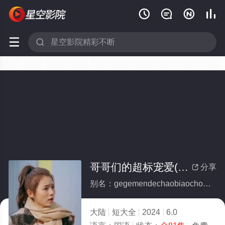






哥哥们的超标宠爱(全集)
分享

别名：gegemendechaobiaochongai
大陆
短大全
2024
6.0