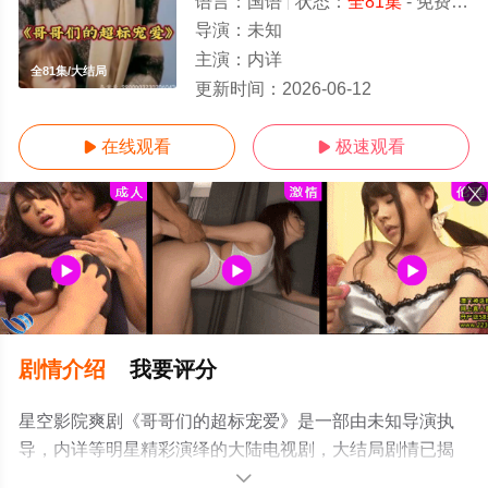
语言：
国语
状态：
全81集
- 免费在线观看
导演：
未知
主演：
内详
全81集/大结局
更新时间：
2026-06-12
在线观看
极速观看


剧情介绍
我要评分
星空影院爽剧《哥哥们的超标宠爱》是一部由未知导演执
导，内详等明星精彩演绎的大陆电视剧，大结局剧情已揭
晓（全81集），手机免费观看高清无删减完整版电视剧全
