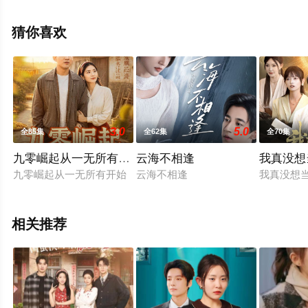
集就上星空电影网，更多相关信息可移步至豆瓣电视剧、
电视猫或剧情网等平台了解。
猜你喜欢
3.0
5.0
全85集
全62集
全70集
九零崛起从一无所有开始
云海不相逢
我真没想
九零崛起从一无所有开始
云海不相逢
我真没想
相关推荐