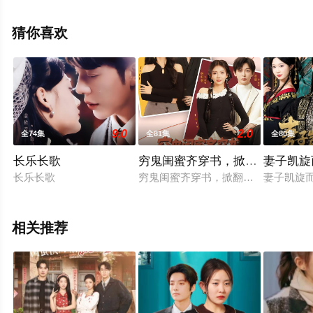
整版电视剧全集就上星空电影网，更多相关信息可移步至
豆瓣电视剧、电视猫或剧情网等平台了解。
猜你喜欢
9.0
2.0
全74集
全81集
全80集
长乐长歌
穷鬼闺蜜齐穿书，掀翻女主上主
妻子凯旋
长乐长歌
穷鬼闺蜜齐穿书，掀翻女主上主桌
妻子凯旋
相关推荐