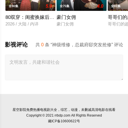
5.0
4.0
全80集
全75集
全81集
80双穿：闺蜜换嫁后赢麻了
豪门女佣
哥哥们的
2026 / 大陆 / 内详
豪门女佣
哥哥们的
影视评论
共
0
条 “神级维修，总裁府邸突发抢修” 评论
星空影院
免费热播电视剧大全，综艺，动漫，未删减高清电影在线看
Copyright © 2021 rrbdp.com All Rights Reserved
藏ICP备10600622号