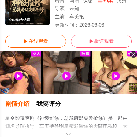
语言：
国语
状态：
全80集
- 免费在线观看
导演：
未知
主演：
车美艳
全80集/大结局
更新时间：
2026-06-03
在线观看
极速观看


剧情介绍
我要评分
星空影院爽剧《神级维修，总裁府邸突发抢修》是一部由
知名导演执导，车美艳等明星精彩演绎的大陆电视剧，大
结局剧情已揭晓（全80集），手机免费观看高清无删减完
