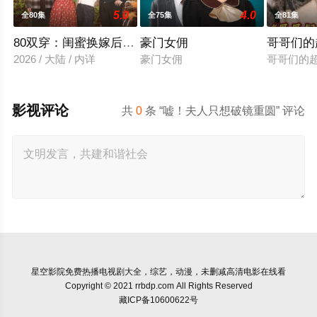
5.0
4.0
全80集
全75集
全81集
80双穿：闺蜜换嫁后赢麻了
豪门女佣
哥哥们的
2026 / 大陆 / 内详
豪门女佣
哥哥们的
影视评论
共
0
条 “嘘！夫人只想破镜重圆” 评论
星空影院
免费热播电视剧大全，综艺，动漫，未删减高清电影在线看
Copyright © 2021 rrbdp.com All Rights Reserved
藏ICP备10600622号