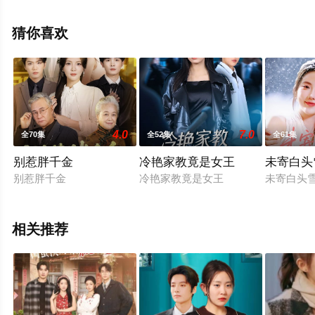
电视剧全集就上星空电影网，更多相关信息可移步至豆瓣
电视剧、电视猫或剧情网等平台了解。
猜你喜欢
4.0
7.0
全70集
全52集
全61集
别惹胖千金
冷艳家教竟是女王
未寄白头
别惹胖千金
冷艳家教竟是女王
未寄白头
相关推荐