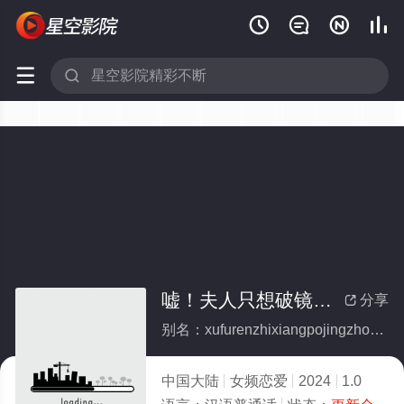






嘘！夫人只想破镜重圆(全集)
分享

别名：xufurenzhixiangpojingzhongyuan
中国大陆
女频恋爱
2024
1.0