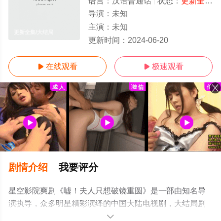
语言：
汉语普通话
状态：
更新全集
-
导演：
未知
主演：
未知
更新全集/大结局
更新时间：
2024-06-20
在线观看
极速观看


剧情介绍
我要评分
星空影院爽剧《嘘！夫人只想破镜重圆》是一部由知名导
演执导，众多明星精彩演绎的中国大陆电视剧，大结局剧
情已揭晓（更新全集），手机免费观看高清无删减完整版
