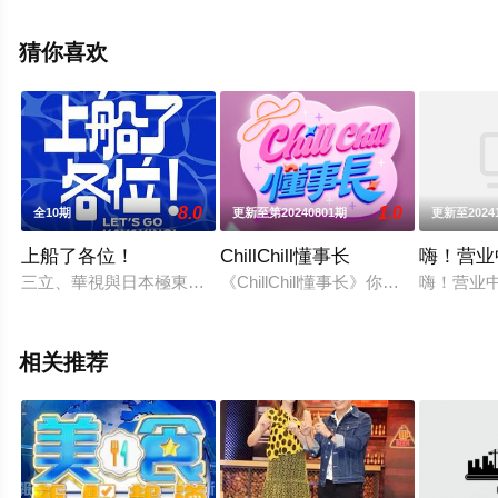
郑秀文,朱智贤,陈贝儿,林映辉,陈庭欣,姚婷芝,吴幸美,游莨
维,林泳淘,利颖怡,阮嘉敏,王殷廷,陈约临,林家栋,刘德华等明
猜你喜欢
星精彩演绎的香港综艺节目，手机免费观看高清无删减完
整版综艺节目就上星空电影网，更多相关信息可移步至豆
瓣综艺、电视猫或剧情网等平台了解。
8.0
1.0
全10期
更新至第20240801期
更新至2024
上船了各位！
ChillChill懂事长
嗨！营业
三立、華視與日本極東電視台聯手打造最熱血的海上冒險實境綜
《ChillChill懂事长》你的生活大小事，
嗨！营业
相关推荐