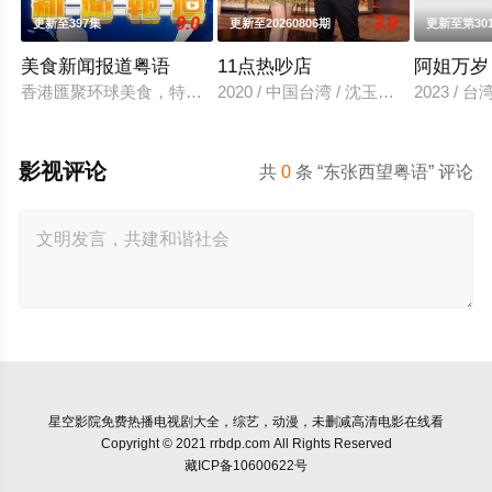
9.0
3.0
更新至397集
更新至20260806期
更新至第30
美食新闻报道粤语
11点热吵店
阿姐万岁
香港匯聚环球美食，特色佳餚、贴地料理受到识饮识食之人的密
2020 / 中国台湾 / 沈玉琳,殷悦
2023 / 
影视评论
共
0
条 “东张西望粤语” 评论
星空影院
免费热播电视剧大全，综艺，动漫，未删减高清电影在线看
Copyright © 2021 rrbdp.com All Rights Reserved
藏ICP备10600622号