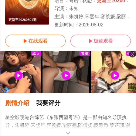
语言：
粤语
状态：
更新至20260801期
导演：
未知
主演：
朱凯婷,宋熙年,容羨媛,梁丽翘,陈倩扬,麥雅緻,黎芷珊,谢霆锋,王祖蓝
更新至20260801期
更新时间：
2026-08-02
在线观看
极速观看


剧情介绍
我要评分
星空影院港台综艺《东张西望粤语》是一部由知名导演执
导，朱凯婷,宋熙年,容羨媛,梁丽翘,陈倩扬,麥雅緻,黎芷珊,谢
霆锋,王祖蓝,梁荣忠,古天乐,邓萃雯,蔡一智,蔡一杰,苏志威,
