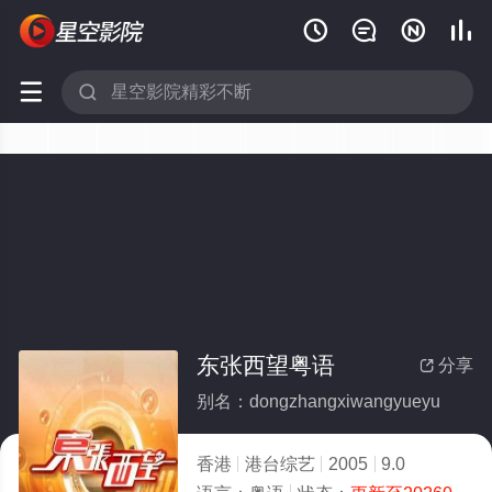






东张西望粤语
分享

别名：dongzhangxiwangyueyu
香港
港台综艺
2005
9.0