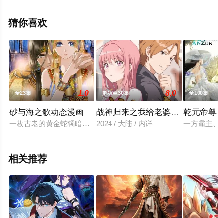
关信息可移步至豆瓣动漫、电视猫或剧情网等平台了解。
猜你喜欢
1.0
8.0
全23集
更新至30集
全100集
砂与海之歌动态漫画
战神归来之我给老婆当保镖
乾元帝尊
一枚古老的黄金蛇镯暗藏神秘力量，竟将英国少女艾薇带到了数
2024 / 大陆 / 内详
一方霸主
相关推荐