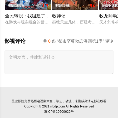
1.0
6.0
更新至172集
更新至95集
连载中 连载
全民转职：我组建了BOSS军团动态漫
牧神记
牧龙师动
在游戏与现实融合的世界中，主角林墨觉醒唯一性隐藏职业“神级B
秦牧天生凡体，历经考验成为天魔教
天才剑修
影视评论
共
0
条 “都市至尊动态漫画第1季” 评论
星空影院
免费热播电视剧大全，综艺，动漫，未删减高清电影在线看
Copyright © 2021 rrbdp.com All Rights Reserved
藏ICP备10600622号