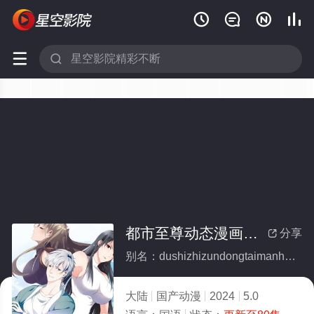






都市至尊动态漫画第1季
分享

别名：dushizhizundongtaimanhuadi1ji
大陆
国产动漫
2024
5.0