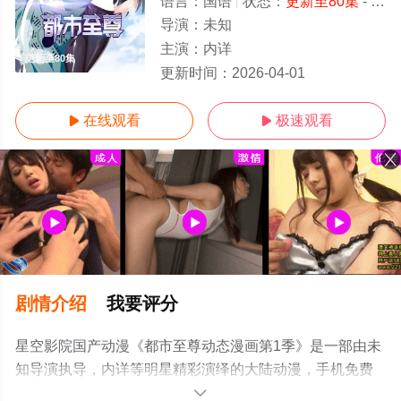
语言：
国语
状态：
更新至80集
- 免费在线观看
导演：
未知
主演：
内详
更新至80集
更新时间：
2026-04-01
在线观看
极速观看


剧情介绍
我要评分
星空影院国产动漫《都市至尊动态漫画第1季》是一部由未
知导演执导，内详等明星精彩演绎的大陆动漫，手机免费
观看高清无删减完整版动漫全集就上星空电影网，更多相
