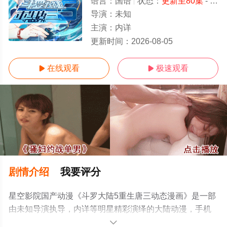
语言：
国语
状态：
更新至80集
- 免费在线观看
导演：
未知
主演：
内详
更新至80集
更新时间：
2026-08-05
在线观看
极速观看


剧情介绍
我要评分
星空影院国产动漫《斗罗大陆5重生唐三动态漫画》是一部
由未知导演执导，内详等明星精彩演绎的大陆动漫，手机
免费观看高清无删减完整版动漫全集就上星空电影网，更
