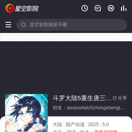






斗罗大陆5重生唐三动态漫画
分享

别名：douluodalu5zhongshengtangsandongtaimanhua
大陆
国产动漫
2025
5.0