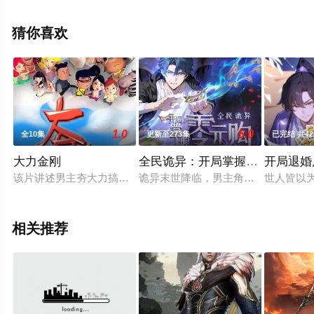
多相关信息可移步至豆瓣动漫、电视猫或剧情网等平台了
解。
猜你喜欢
1.0
5.0
全10集
更新至273集
已完结 共4
大力金刚
全民诡异：开局掌握零元购动态
开局退婚
该片讲述男主夯大力搞笑的吊丝生活。
诡异末世降临，男主角陈木携万亿诡
世人皆以
相关推荐