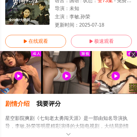
语言：
国语
状态：
全73集
- 免费在线观看
导演：
未知
主演：
李敏,孙荣
全73集/大结局
更新时间：
2025-07-18
在线观看
极速观看


剧情介绍
我要评分
星空影院爽剧《七旬老太勇闯天涯》是一部由知名导演执
导，李敏,孙荣等明星精彩演绎的大陆电视剧，大结局剧情
已揭晓（全73集），手机免费观看高清无删减完整版电视
