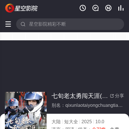






七旬老太勇闯天涯(全集)
分享

别名：qixunlaotaiyongchuangtianya
大陆
短大全
2025
10.0