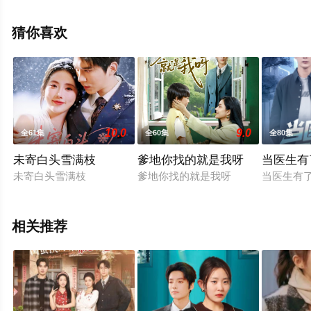
剧全集就上星空电影网，更多相关信息可移步至豆瓣电视
剧、电视猫或剧情网等平台了解。
猜你喜欢
10.0
9.0
全61集
全60集
全80集
未寄白头雪满枝
爹地你找的就是我呀
当医生有
未寄白头雪满枝
爹地你找的就是我呀
当医生有
相关推荐