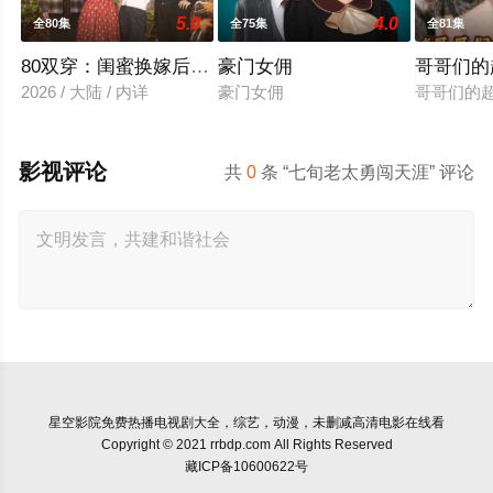
5.0
4.0
全80集
全75集
全81集
80双穿：闺蜜换嫁后赢麻了
豪门女佣
哥哥们的
2026 / 大陆 / 内详
豪门女佣
哥哥们的
影视评论
共
0
条 “七旬老太勇闯天涯” 评论
星空影院
免费热播电视剧大全，综艺，动漫，未删减高清电影在线看
Copyright © 2021 rrbdp.com All Rights Reserved
藏ICP备10600622号