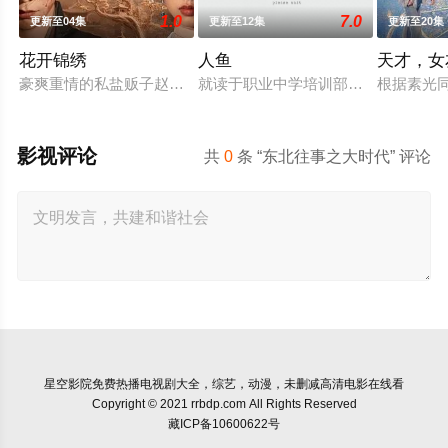
1.0
7.0
更新至04集
更新至12集
更新至20集
花开锦绣
人鱼
天才，女
豪爽重情的私盐贩子赵凌虽出身草莽，却心怀壮志，他结识了遭
就读于职业中学培训部的花季女生苏
根据素光
影视评论
共
0
条 “东北往事之大时代” 评论
星空影院
免费热播电视剧大全，综艺，动漫，未删减高清电影在线看
Copyright © 2021 rrbdp.com All Rights Reserved
藏ICP备10600622号