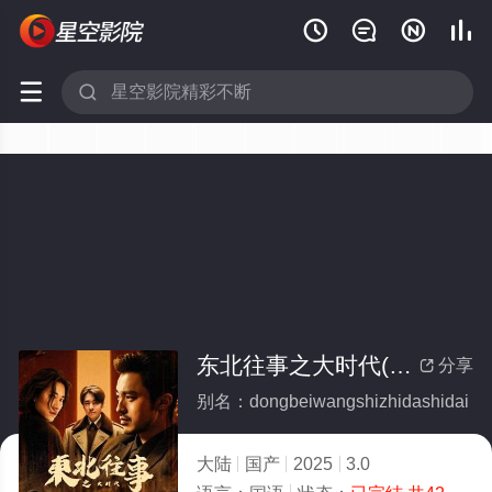






东北往事之大时代(全集)
分享

别名：dongbeiwangshizhidashidai
大陆
国产
2025
3.0