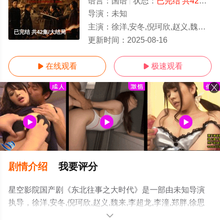
语言：
国语
状态：
已完结 共42集
-
导演：
未知
主演：
徐洋,安冬,倪珂欣,赵义,魏来,李超龙,李潼,郑胖,徐思雨
已完结 共42集/大结局
更新时间：
2025-08-16
在线观看
极速观看


剧情介绍
我要评分
星空影院国产剧《东北往事之大时代》是一部由未知导演
执导，徐洋,安冬,倪珂欣,赵义,魏来,李超龙,李潼,郑胖,徐思
雨等明星精彩演绎的大陆电视剧，大结局剧情已揭晓（已
