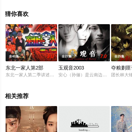
完结 共42集），手机免费观看高清无删减完整版电视剧全
集就上星空电影网，更多相关信息可移步至豆瓣电视剧、
猜你喜欢
电视猫或剧情网等平台了解。
3.0
7.0
全40集
全27集
全25集
东北一家人第2部
玉观音2003
夺粮剿匪
东北一家人第二季讲述身处东北工业城市中的七口之家的生活、
安心（孙俪）是云南边陲小镇南德的
团长林大
相关推荐