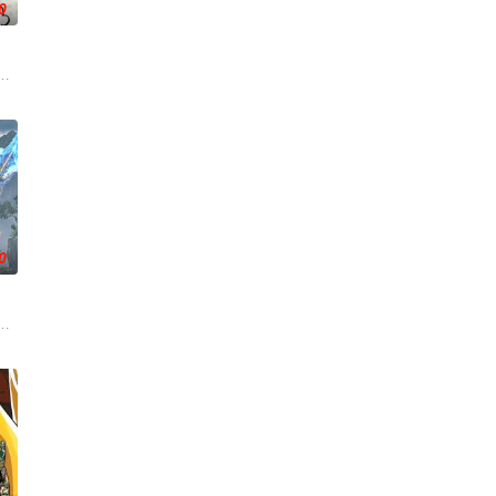
0
，林枫的精神进入到了葬神
事件对策部”的负责人。面对星锑、兔毛手袋等一众行事乖张、性格跳脱的怪咖
库斯在一场乌龙中意外成为了“神秘学事件对策部”的负责人。面对星锑、兔毛
 转职当天，林默语成为唯一性隐藏职业，死灵法师。 从此
0
糕的王真的很糟糕！我要
，他唤醒了上古魔刀“幽冥”，获得驱使阴兵之力，化身“活
们一边为救治师父森木宇冲击仙蜜试炼赛冠军，一边暗中追查潜伏在参赛者中的
—云月大陆。大陆鼎盛时期由浣溪沙、赤霞峰、风吟山庄、无尘岛、轩辕门五