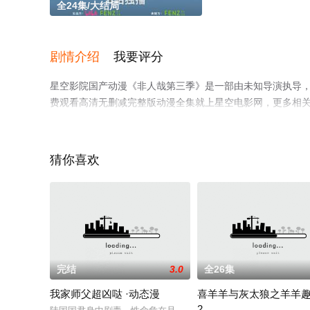
全24集/大结局
剧情介绍
我要评分
星空影院国产动漫《非人哉第三季》是一部由未知导演执导，
费观看高清无删减完整版动漫全集就上星空电影网，更多相
猜你喜欢
完结
3.0
全26集
我家师父超凶哒 ·动态漫
喜羊羊与灰太狼之羊羊
2