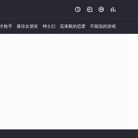




才枪手
最佳女朋友
绅士们
花束般的恋爱
不能说的游戏