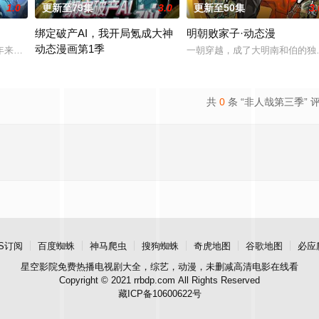
1.0
更新至79集
3.0
更新至50集
3.
绑定破产AI，我开局氪成大神
明朝败家子·动态漫
动态漫画第1季
经典、结合潮流、呈现崭新的花仙子世界
年来第一次来临水城选拔弟子，方秦两家围绕这一个将决定二者命运的契机，展
一朝穿越，成了大明南和伯的独
妹妹黎夏月被困游戏，为了救出妹妹，黎冬阳毅然登入危机四伏的游戏
共
0
条 “非人哉第三季” 
S订阅
百度蜘蛛
神马爬虫
搜狗蜘蛛
奇虎地图
谷歌地图
必应
星空影院
免费热播电视剧大全，综艺，动漫，未删减高清电影在线看
Copyright © 2021 rrbdp.com All Rights Reserved
藏ICP备10600622号