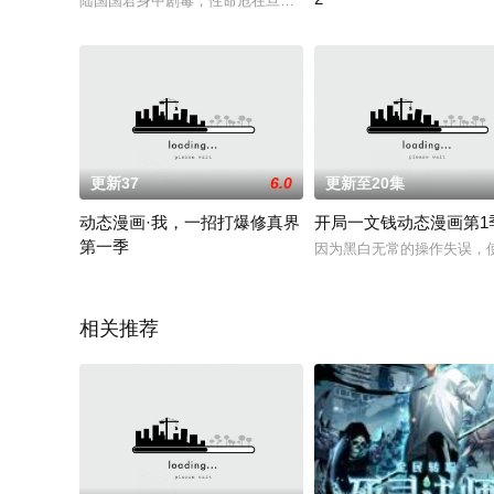
陆国国君身中剧毒，性命危在旦夕，消失5年的儿子陆尘强势归来
喜羊羊与小伙伴们出发去帮
更新37
6.0
更新至20集
动态漫画·我，一招打爆修真界
开局一文钱动态漫画第1
第一季
因为黑白无常的操作失误，
江鱼儿带着系统穿越修真世界，本以为可以作威作福，却没想到
相关推荐