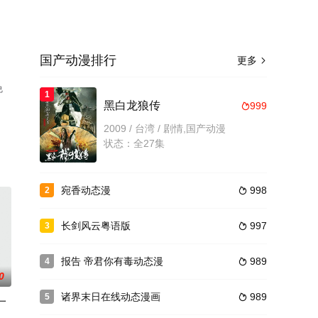
国产动漫排行
更多

免
1
黑白龙狼传
999

2009 / 台湾 / 剧情,国产动漫
状态：全27集
宛香动态漫
998
2

长剑风云粤语版
997
3

报告 帝君你有毒动态漫
989
4

0
诸界末日在线动态漫画
989
5

一