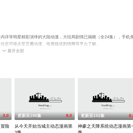
内详等明星精彩演绎的大陆动漫，大结局剧情已揭晓（全24集），手机
关信息可移步至豆瓣动漫、电视猫或剧情网等平台了解。
展开全部

3.0
更新至190集
9.0
更新至152集
6.
趣冒险
从今天开始当城主动态漫画第
神豪之天降系统动态漫画第
2季
季