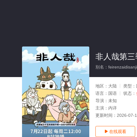
非人哉第三季
别名：feirenzaidisanji
地区：
大陆
类型：
语言：
国语
状态：
导演：
未知
主演：
内详
更新时间：
2026-07-
在线观看
