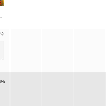
0
开明争暗斗。最终，秦南依靠潜心修炼、绝佳天资以及奇遇所得
子，一个京城恶少，十足的人渣败类，败家子中的败家子。
中，并在绝境中和被打落神坛的氪金系统AI女神莉露签订契约，得到只有他一
评论
爬虫