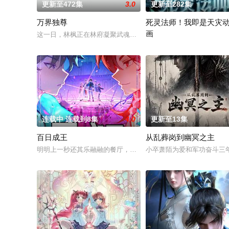
更新至472集
3.0
更新至282集
万界独尊
死灵法师！我即是天灾
画
这一日，林枫正在林府凝聚武魂，不想，他才刚将剑武魂修炼成
游戏降临现实，世界规则颠
连载中 连载到8集
4.0
更新至13集
百日成王
从乱葬岗到幽冥之主
明明上一秒还其乐融融的餐厅，下一秒竟然血流成河……明明是爱
小卒萧陌为爱和军功奋斗三