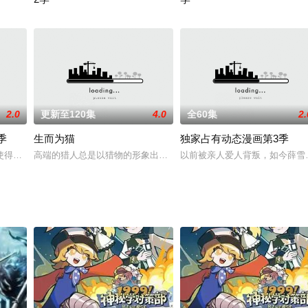
，一改以往废柴的人设，摇身一变成为实力强横又多金的存在，只见他不费吹
助昆虫邻居啦！这里有爱演戏的瓢瓢，劲爆蟋蟀男团“嘻嘻三虫奏”，还有神秘
当游戏宅男穿越异界，御姐猫耳娘，萝莉狐耳娘，软妹兔耳娘……这
2023 / 大陆 / 国产动漫
2.0
更新至120集
4.0
全60集
2.
季
生而为猫
独家占有动态漫画第3季
使得青年富豪柳云提前离世，但是作为商场上叱诧风云的人物，柳云并未放弃，
高端的猎人总是以猎物的形象出现——当人们以为是自己掌控了可爱的
以前被亲人爱人背叛，如今薛雪
，想要让这系统升级，他需要不停的挨揍。就在我准备在无数人的毒打中猥琐发