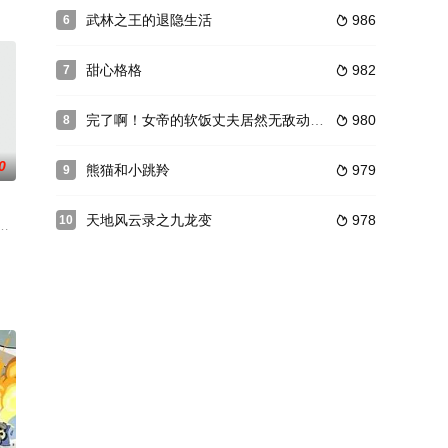
灰之力，拯救陆国于水火之
武林之王的退隐生活
986
6

的螳螂女侠。他们和朋友一起，带来了更多的欢笑和奇趣的冒险
不是动物园！这是一个弱肉强食却又奇妙的异世界！一场真实的策略性游戏，一
甜心格格
982
7

完了啊！女帝的软饭丈夫居然无敌动态漫
980
8

0
熊猫和小跳羚
979
9

天地风云录之九龙变
978
10

而是利用黑白无常的失误，和她们谈判并得以重生在古代。 重
猫咪、洋洋得意时，内心就已经被完全俘获了！ 没错，故事就起源于一个由铁
要站在巅峰，不再低到尘埃，只是原本一个人的她意外邂逅到那个庞大世家的
育下去的时候，突然有人要