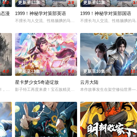
6.0
更新至03集
2.0
更新至03集
1.
动态漫
1999！神秘学对策部英语
1999！神秘学对策部国语
雏形，未婚妻姬漫夭就趁机夺走了他的武魂，还导致其差点吐血身亡。与此同时
不擅长与人交流、性格腼腆的马库斯在一场乌龙中意外成为了“神秘学
不擅长与人交流、性格腼腆的马
覆，人类进入全民转职时代。 唯有成为转职者！升级变强！方能站上世界之巅！
4.0
更新至13集
9.0
更新至10集
10.
星卡梦少女5奇迹绽放
云月大陆
民如子的君王下一秒竟然变成嗜血凶兽……“明”失去了一切在乎的人，这个糟
年，却被恋人柳莺儿与将军之子赵昊联手背叛，残忍杀害后抛尸乱葬岗。濒死之际
影子特工再度来袭！宝石族精灵竟然成了关键所在！东方桃子与伙伴
本作故事发生在架空修仙世界—