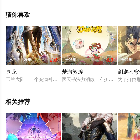
电影网，更多相关信息可移步至豆瓣动漫、电视猫或剧情
网等平台了解。
猜你喜欢
2.0
8.0
已完结 共20集
全05集
全24集
盘龙
梦游敦煌
剑逆苍穹
玉兰大陆，一个充满神奇生物与绚丽魔法的魔幻世界。一天，乌
因天书法力消散，守护之地“敦煌”
为了打倒
相关推荐