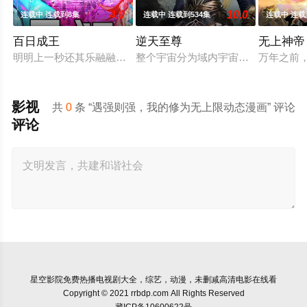
4.0
10.0
连载中 连载到8集
连载中 连载到534集
连载中 连载
百日成王
逆天至尊
无上神帝
明明上一秒还其乐融融的餐厅，下一秒竟然血流成河……明明是爱
整个宇宙分为域内宇宙和域外宇宙，
万年之前
影视
共
0
条 “遇强则强，我的修为无上限动态漫画” 评论
评论
星空影院
免费热播电视剧大全，综艺，动漫，未删减高清电影在线看
Copyright © 2021 rrbdp.com All Rights Reserved
藏ICP备10600622号