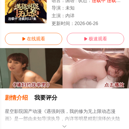
语言：
国语
状态：
连载中 连载到127集
导演：
未知
主演：
内详
连载中 连载到127集
更新时间：
2026-06-26
在线观看
极速观看


剧情介绍
我要评分
星空影院国产动漫《遇强则强，我的修为无上限动态漫
画》是一部由未知导演执导，内详等明星精彩演绎的大陆
动漫，手机免费观看高清无删减完整版动漫全集就上星空
