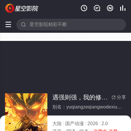






遇强则强，我的修为无上限动态漫画
分享

别名：yuqiangzeqiangwodexiuweiwushangxiandongtaimanhua
大陆
国产动漫
2026
2.0