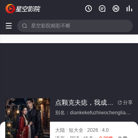






点颗克夫痣，我成了二皇子心尖宠(全集)
分享

别名：diankekefuzhiwochengliaoerhuangzixinjianchong
大陆
短大全
2026
4.0