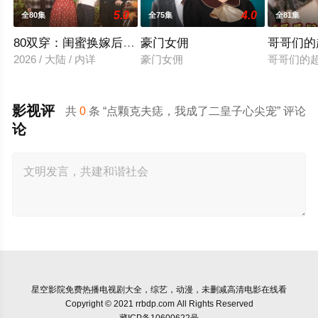
5.0
4.0
全80集
全75集
全81集
80双穿：闺蜜换嫁后赢麻了
豪门女佣
哥哥们的
2026 / 大陆 / 内详
豪门女佣
哥哥们的
影视评
共
0
条 “点颗克夫痣，我成了二皇子心尖宠” 评论
论
星空影院
免费热播电视剧大全，综艺，动漫，未删减高清电影在线看
Copyright © 2021 rrbdp.com All Rights Reserved
藏ICP备10600622号