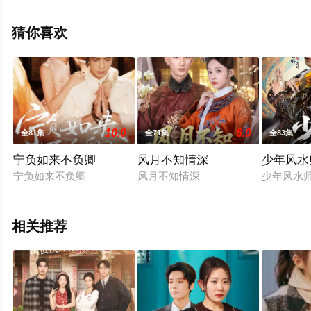
整版电视剧全集就上星空电影网，更多相关信息可移步至
豆瓣电视剧、电视猫或剧情网等平台了解。
猜你喜欢
10.0
6.0
全81集
全71集
全83集
宁负如来不负卿
风月不知情深
少年风水
宁负如来不负卿
风月不知情深
少年风水
相关推荐