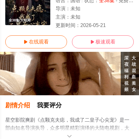
语言：
国语
状态：
全38集
- 免费在线观看
导演：
未知
主演：
未知
全38集/大结局
更新时间：
2026-05-21
在线观看
极速观看


剧情介绍
我要评分
星空影院爽剧《点颗克夫痣，我成了二皇子心尖宠》是一
部由知名导演执导，众多明星精彩演绎的大陆电视剧，大
结局剧情已揭晓（全38集），手机免费观看高清无删减完
