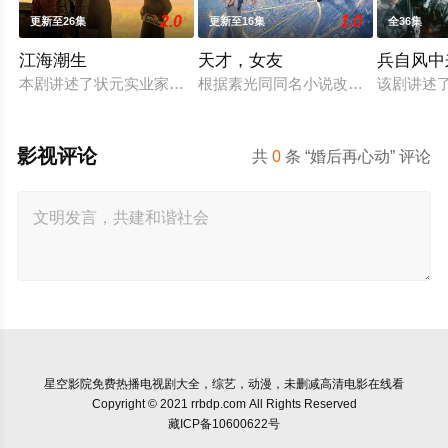
2.0
1.0
更新至26集
更新至16集
全36集
江海潮生
天才，女友
兵自风中
本剧讲述了状元实业家张謇创办大生企业，实业报国的故事。甲
根据素光同同名小说改编。江逾白长
该剧讲述
影视评论
共
0
条 “婚后再心动” 评论
星空影院
免费热播电视剧大全，综艺，动漫，未删减高清电影在线看
Copyright © 2021 rrbdp.com All Rights Reserved
藏ICP备10600622号