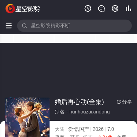






婚后再心动(全集)
分享

别名：hunhouzaixindong
大陆
爱情,国产
2026
7.0