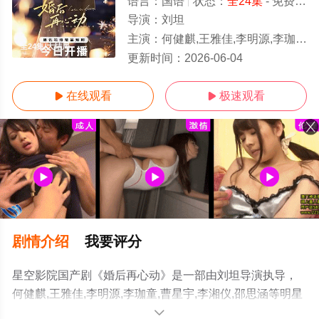
语言：
国语
状态：
全24集
- 免费在线观看
导演：
刘坦
主演：
何健麒,王雅佳,李明源,李珈童,曹星宇,李湘仪,邵思涵
全24集/大结局
更新时间：
2026-06-04
在线观看
极速观看


剧情介绍
我要评分
星空影院国产剧《婚后再心动》是一部由刘坦导演执导，
何健麒,王雅佳,李明源,李珈童,曹星宇,李湘仪,邵思涵等明星
精彩演绎的大陆电视剧，大结局剧情已揭晓（全24集），
