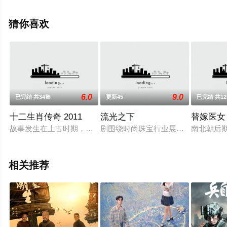
手机免费观看高清无删减完整版电视剧全集就上星空电影
网，更多相关信息可移步至豆瓣电视剧、电视猫或剧情网
猜你喜欢
等平台了解。
6.0
9.0
已完结 共34集
更新45
已完结 共1
十二生肖传奇 2011
流光之下
替嫁医女
故事发生在上古时期，孤儿星虎（郭品超 饰）与燕儿（王力可 
剧围绕时尚珠宝行业展开，讲述了由
南北朝后
相关推荐