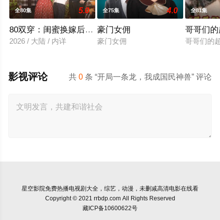
5.0
4.0
全80集
全75集
全81集
80双穿：闺蜜换嫁后赢麻了
豪门女佣
哥哥们的
2026 / 大陆 / 内详
豪门女佣
哥哥们的
影视评论
共
0
条 “开局一条龙，我成国民神兽” 评论
星空影院
免费热播电视剧大全，综艺，动漫，未删减高清电影在线看
Copyright © 2021 rrbdp.com All Rights Reserved
藏ICP备10600622号