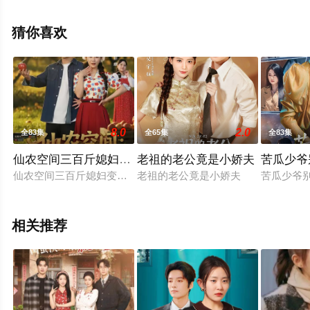
版电视剧全集就上星空电影网，更多相关信息可移步至豆
瓣电视剧、电视猫或剧情网等平台了解。
猜你喜欢
8.0
2.0
全83集
全65集
全83集
仙农空间三百斤媳妇变天仙
老祖的老公竟是小娇夫
苦瓜少爷
仙农空间三百斤媳妇变天仙
老祖的老公竟是小娇夫
苦瓜少爷
相关推荐