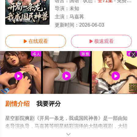
语言：
国语
状态：
全71集
- 免费在线观看
导演：
未知
主演：
马嘉苒
全71集/大结局
更新时间：
2026-06-03
在线观看
极速观看


剧情介绍
我要评分
星空影院爽剧《开局一条龙，我成国民神兽》是一部由知
名导演执导，马嘉苒等明星精彩演绎的大陆电视剧，大结
局剧情已揭晓（全71集），手机免费观看高清无删减完整
