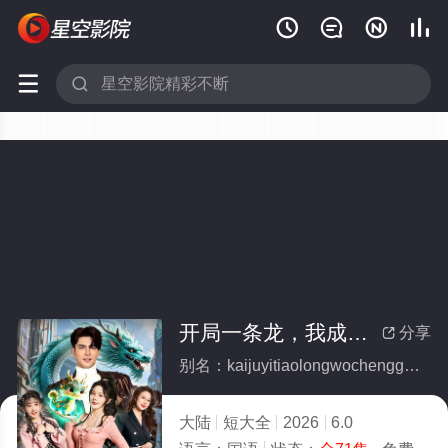






开局一条龙，我成国民神兽(全集)
分享

别名：kaijuyitiaolongwochengguominshenshou
大陆
短大全
2026
6.0