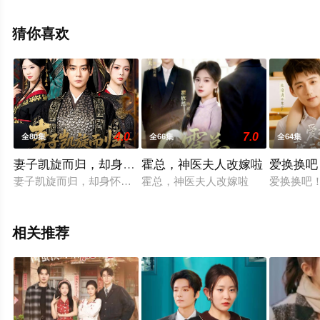
电视剧全集就上星空电影网，更多相关信息可移步至豆瓣
电视剧、电视猫或剧情网等平台了解。
猜你喜欢
4.0
7.0
全80集
全66集
全64集
妻子凯旋而归，却身怀六甲
霍总，神医夫人改嫁啦
爱换换吧
妻子凯旋而归，却身怀六甲
霍总，神医夫人改嫁啦
爱换换吧
相关推荐