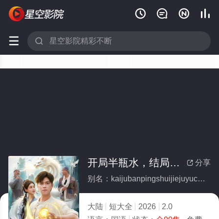






开局半瓶水，结局御苍龙(全集)
分享

别名：kaijubanpingshuijiejuyucanglong
大陆
短大全
2026
2.0