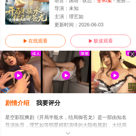
语言：
国语
状态：
全90集
- 免费在线观看
导演：
未知
主演：
理艺如
全90集/大结局
更新时间：
2026-06-03
在线观看
极速观看


剧情介绍
我要评分
星空影院爽剧《开局半瓶水，结局御苍龙》是一部由知名
导演执导，理艺如等明星精彩演绎的大陆电视剧，大结局
剧情已揭晓（全90集），手机免费观看高清无删减完整版
