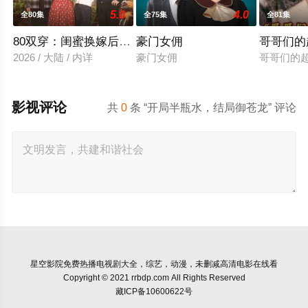
5.0
4.0
全80集
全75集
全81集
80双穿：闺蜜换嫁后赢麻了
豪门女佣
哥哥们的
2026 / 大陆 / 内详
豪门女佣
哥哥们的
影视评论
共
0
条 “开局半瓶水，结局御苍龙” 评论
星空影院
免费热播电视剧大全，综艺，动漫，未删减高清电影在线看
Copyright © 2021 rrbdp.com All Rights Reserved
藏ICP备10600622号