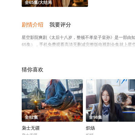
全65集/大结局
剧情介绍
我要评分
星空影院爽剧《太后十八岁，整顿不孝皇子皇孙》是一部由
65集），手机免费观看高清无删减完整版电视剧全集就上星
解。
猜你喜欢
全82集
3.0
全98集
枭士无疆
炽炀