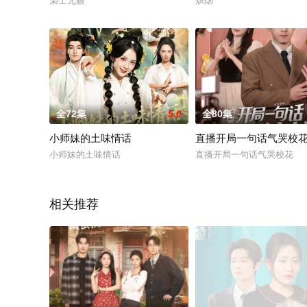
枭士无疆
炽炀
全72集
5.0
全80集
小师妹的土味情话
直播开局一句话气哭校
小师妹的土味情话
直播开局一句话气哭校花
相关推荐