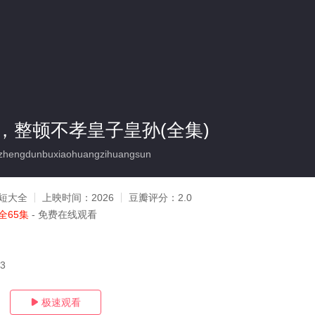
，整顿不孝皇子皇孙(全集)
zhengdunbuxiaohuangzihuangsun
短大全
上映时间：
2026
豆瓣评分：
2.0
全65集
- 免费在线观看
03
极速观看
