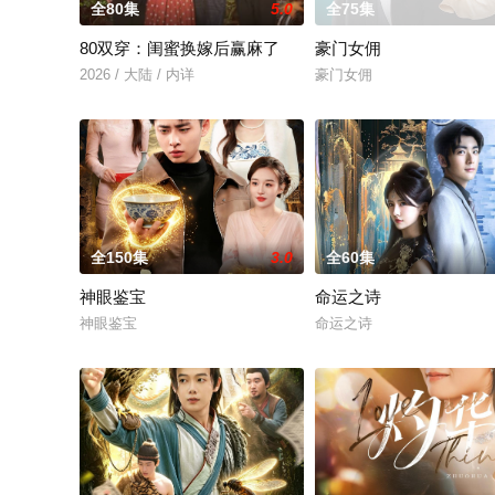
全80集
5.0
全75集
80双穿：闺蜜换嫁后赢麻了
豪门女佣
2026 / 大陆 / 内详
豪门女佣
全150集
3.0
全60集
神眼鉴宝
命运之诗
神眼鉴宝
命运之诗