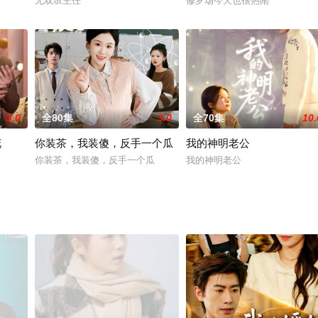
无双班主任
修罗场今天也很热闹
3.0
全80集
3.0
全70集
10.
花
你装茶，我装傻，反手一个瓜
我的神明老公
你装茶，我装傻，反手一个瓜
我的神明老公