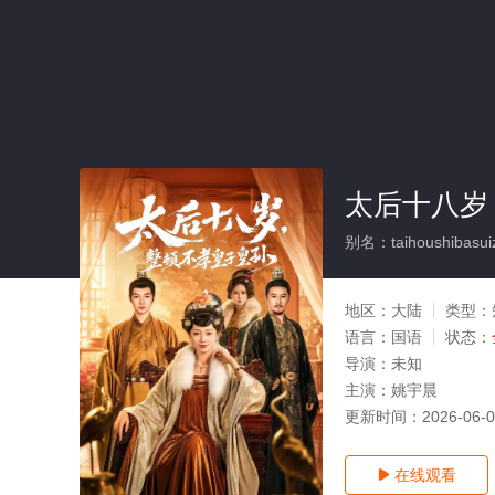
太后十八岁
别名：taihoushibasui
地区：
大陆
类型：
语言：
国语
状态：
导演：
未知
主演：
姚宇晨
更新时间：
2026-06-
在线观看
