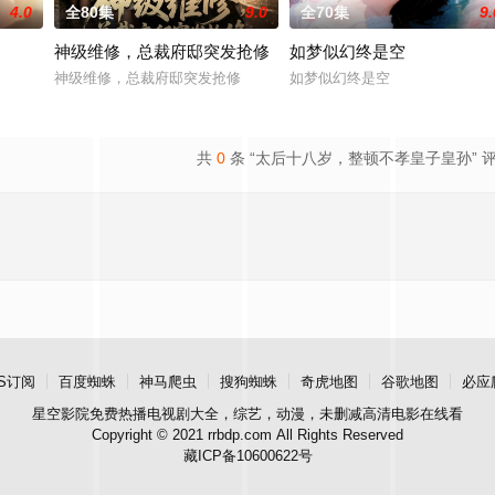
4.0
全80集
9.0
全70集
9.
神级维修，总裁府邸突发抢修
如梦似幻终是空
神级维修，总裁府邸突发抢修
如梦似幻终是空
共
0
条 “太后十八岁，整顿不孝皇子皇孙” 
S订阅
百度蜘蛛
神马爬虫
搜狗蜘蛛
奇虎地图
谷歌地图
必应
星空影院
免费热播电视剧大全，综艺，动漫，未删减高清电影在线看
Copyright © 2021 rrbdp.com All Rights Reserved
藏ICP备10600622号