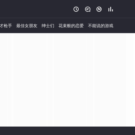




才枪手
最佳女朋友
绅士们
花束般的恋爱
不能说的游戏