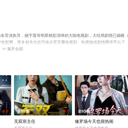
知名导演执导，姚宇晨等明星精彩演绎的大陆电视剧，大结局剧情已揭晓
空电影网，更多相关信息可移步至豆瓣电视剧、电视猫或剧情网等平台了
展开全部

4.0
全80集
4.0
全65集
4.
无双班主任
修罗场今天也很热闹