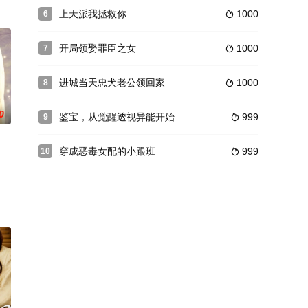
上天派我拯救你
1000
6

开局领娶罪臣之女
1000
7

进城当天忠犬老公领回家
1000
8

0
鉴宝，从觉醒透视异能开始
999
9

穿成恶毒女配的小跟班
999
10
