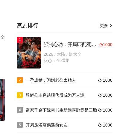
爽剧排行
更多

（全
1
强制心动：开局匹配死对头3
1000

2026 / 大陆 / 短大全
状态：全20集
一孕成婚，闪婚老公太粘人
1000
2

矜娇公主穿越现代后成为万人迷
1000
3

富家千金下嫁穷书生新婚喜脉竟是三胎
1000
4

0
开局足浴店偶遇前女友
1000
5
