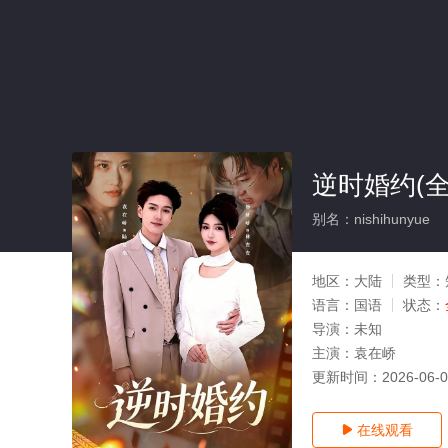
逆时婚约(全
别名：nishihunyue
地区：
大陆
类型：
语言：
国语
状态：
导演：
未知
主演：
袁在峤
更新时间：
2026-06-
在线观看
