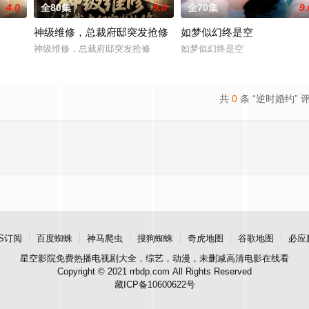
4.0
全80集
9.0
全70集
9.
神级维修，总裁府邸突发抢修
如梦似幻终是空
神级维修，总裁府邸突发抢修
如梦似幻终是空
共
0
条 “逆时婚约” 
S订阅
百度蜘蛛
神马爬虫
搜狗蜘蛛
奇虎地图
谷歌地图
必应
星空影院
免费热播电视剧大全，综艺，动漫，未删减高清电影在线看
Copyright © 2021 rrbdp.com All Rights Reserved
藏ICP备10600622号