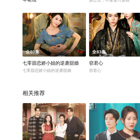
真公主，不要爱只要权
夜半外卖送墓园，我竟成了千年老祖
全80集
7.0
全83集
七零甜恋娇小姐的逆袭甜婚
窃君心
七零甜恋娇小姐的逆袭甜婚
窃君心
相关推荐