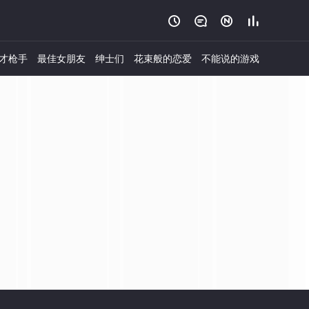




才枪手
最佳女朋友
绅士们
花束般的恋爱
不能说的游戏