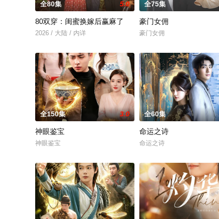
全80集
5.0
全75集
80双穿：闺蜜换嫁后赢麻了
豪门女佣
2026 / 大陆 / 内详
豪门女佣
全150集
3.0
全60集
神眼鉴宝
命运之诗
神眼鉴宝
命运之诗