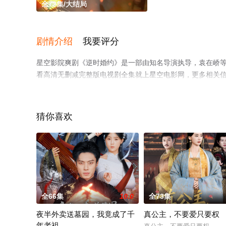
全72集/大结局
剧情介绍
我要评分
星空影院爽剧《逆时婚约》是一部由知名导演执导，袁在峤等
看高清无删减完整版电视剧全集就上星空电影网，更多相关
猜你喜欢
全66集
10.0
全73集
夜半外卖送墓园，我竟成了千
真公主，不要爱只要权
年老祖