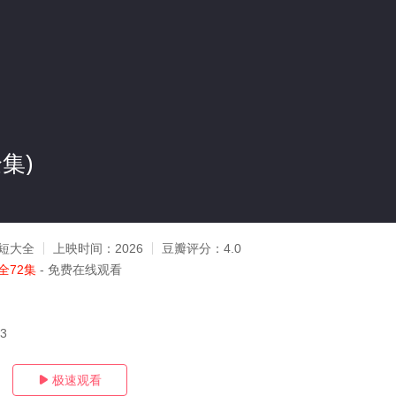
集)
短大全
上映时间：
2026
豆瓣评分：
4.0
全72集
- 免费在线观看
03
极速观看
