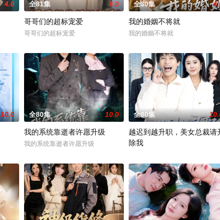
4.0
全81集
6.0
全30集
4.
哥哥们的超标宠爱
我的婚姻不将就
哥哥们的超标宠爱
我的婚姻不将就
10.0
全80集
10.0
全80集
10.
我的系统靠逝者许愿升级
越迟到越升职，美女总裁请
除我
我的系统靠逝者许愿升级
越迟到越升职，美女总裁请开除