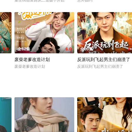
重生88致富路从二道贩子开始
意外婚约
4.0
全61集
6.0
全80集
8.
废柴老爹改造计划
反派玩到飞起男主们崩溃了
废柴老爹改造计划
反派玩到飞起男主们崩溃了