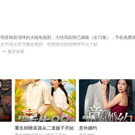
明星精彩演绎的大陆电视剧，大结局剧情已揭晓（全72集），手机免费
信息可移步至豆瓣电视剧、电视猫或剧情网等平台了解。
展开全部

5.0
全103集
1.0
全80集
8.
重生88致富路从二道贩子开始
意外婚约