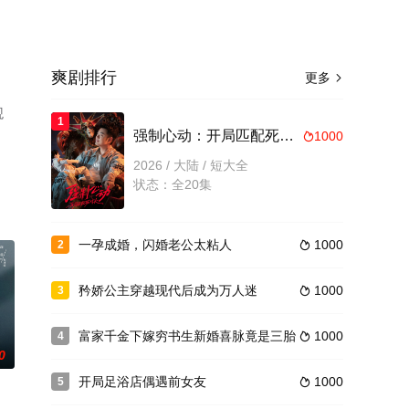
爽剧排行
更多

观
1
强制心动：开局匹配死对头3
1000

2026 / 大陆 / 短大全
状态：全20集
一孕成婚，闪婚老公太粘人
1000
2

矜娇公主穿越现代后成为万人迷
1000
3

富家千金下嫁穷书生新婚喜脉竟是三胎
1000
4

0
开局足浴店偶遇前女友
1000
5
