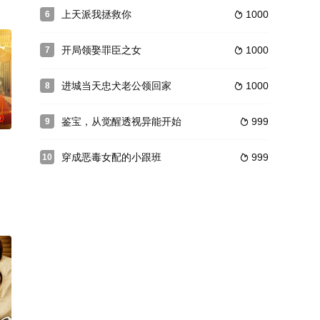
上天派我拯救你
1000
6

开局领娶罪臣之女
1000
7

进城当天忠犬老公领回家
1000
8

0
鉴宝，从觉醒透视异能开始
999
9

穿成恶毒女配的小跟班
999
10
