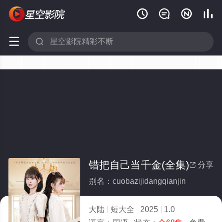






错把自己当千金(全集)
分享

别名：cuobazijidangqianjin
大陆
短大全
2025
1.0