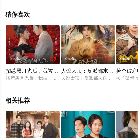
电视剧全集就上星空电影网，更多相关信息可移步至豆瓣
电视剧、电视猫或剧情网等平台了解。
猜你喜欢
7.0
9.0
全80集
全80集
全80集
招惹黑月光后，我被一味偏纵
人设太顶：反派都来送经验
捡个破烂
招惹黑月光后，我被一味偏纵
人设太顶：反派都来送经验
捡个破烂
相关推荐