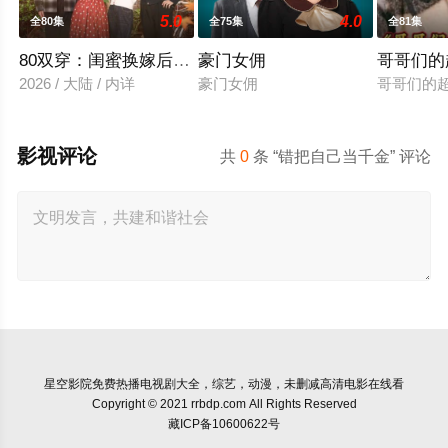
5.0
4.0
全80集
全75集
全81集
80双穿：闺蜜换嫁后赢麻了
豪门女佣
哥哥们的
2026 / 大陆 / 内详
豪门女佣
哥哥们的
影视评论
共
0
条 “错把自己当千金” 评论
星空影院
免费热播电视剧大全，综艺，动漫，未删减高清电影在线看
Copyright © 2021 rrbdp.com All Rights Reserved
藏ICP备10600622号