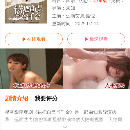
语言：
国语
状态：
全68集
- 免费在线观看
导演：
未知
主演：
远雨艾,胡嘉倪
全68集/大结局
更新时间：
2025-07-14
在线观看
极速观看


剧情介绍
我要评分
星空影院爽剧《错把自己当千金》是一部由知名导演执
导，远雨艾,胡嘉倪等明星精彩演绎的大陆电视剧，大结局
剧情已揭晓（全68集），手机免费观看高清无删减完整版
