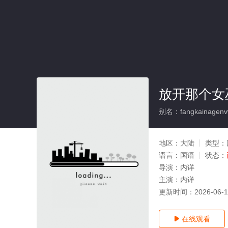
放开那个女巫
别名：fangkainagenv
地区：
大陆
类型：
语言：
国语
状态：
导演：
内详
主演：
内详
更新时间：
2026-06-
在线观看
