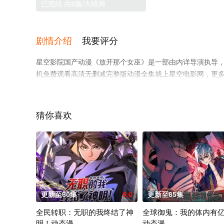
已完结 共8集/大结局
剧情介绍
我要评分
星空影院国产动漫《放开那个女巫》是一部由内详导演执导，
机免费观看高清无删减完整版动漫全集就上星空电影网，更
猜你喜欢
更新至60集
9.0
更新至65集
全民转职：无职的我终结了神
全球御鬼：我的体内有
明！动态漫
动态漫