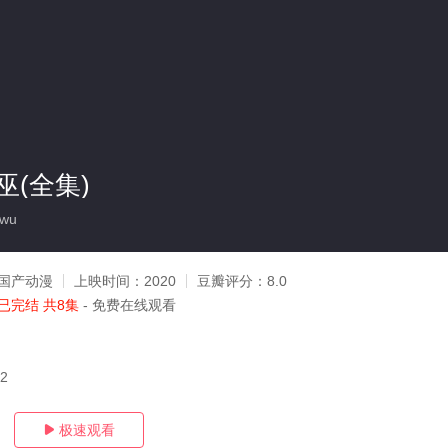
(全集)
wu
国产动漫
上映时间：
2020
豆瓣评分：
8.0
已完结 共8集
- 免费在线观看
12
极速观看
