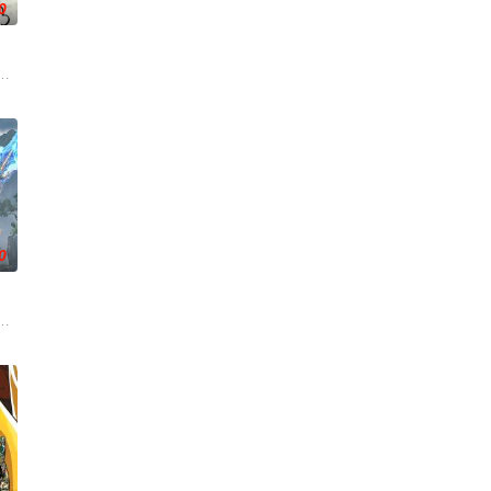
0
，林枫的精神进入到了葬神
事件对策部”的负责人。面对星锑、兔毛手袋等一众行事乖张、性格跳脱的怪咖
库斯在一场乌龙中意外成为了“神秘学事件对策部”的负责人。面对星锑、兔毛
 转职当天，林默语成为唯一性隐藏职业，死灵法师。 从此
0
糕的王真的很糟糕！我要
，他唤醒了上古魔刀“幽冥”，获得驱使阴兵之力，化身“活
们一边为救治师父森木宇冲击仙蜜试炼赛冠军，一边暗中追查潜伏在参赛者中的
—云月大陆。大陆鼎盛时期由浣溪沙、赤霞峰、风吟山庄、无尘岛、轩辕门五