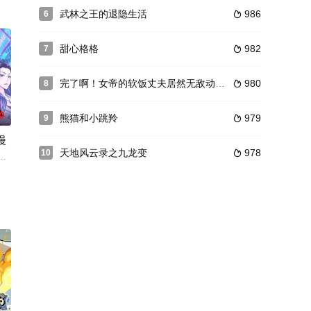
，败家子中的败家子。
武林之王的退隐生活
986
6

爷，有人选择召唤师，旗下
就可强行契约。这下了不得了，别人平均契约两只鬼，林墨直接
启，随机被选中成为游戏玩家的人，触碰游戏规则就会死。我是墨白，欢迎来
甜心格格
982
7

完了啊！女帝的软饭丈夫居然无敌动态漫
980
8

0
熊猫和小跳羚
979
9

漫
天地风云录之九龙变
978
10

闹的欢喜时光，没有繁杂烦
夺至宝、战新术、斗列仙、在一系列惊险刺激的冒险中，他窥探
摧毁造假集团的关键一步：加入古玩协会，成为核心会员。入会之路上遇到的
界。羊狼们追到古古怪界，发现潇洒哥与黑大帅也被抓去古古怪界之下的地心世