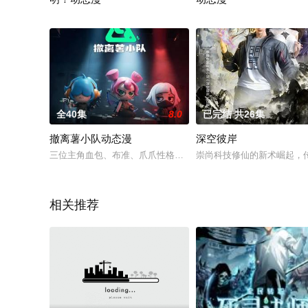
那一年，全球异变，游戏降临现实，魔灾开始肆虐。为了抵抗这
上课打游戏的林墨，穿越到
全40集
8.0
已完结 共26集
撤离薯小队动态漫
深空彼岸
三位主角血包、布准、爪爪性格迥异却默契十足，因深厚到无可
崇尚科技修仙的新术崛起，
相关推荐