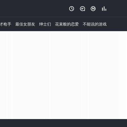




才枪手
最佳女朋友
绅士们
花束般的恋爱
不能说的游戏