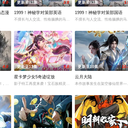
6.0
更新至03集
2.0
更新至03集
1.
动态漫
1999！神秘学对策部英语
1999！神秘学对策部国语
雏形，未婚妻姬漫夭就趁机夺走了他的武魂，还导致其差点吐血身亡。与此同时
不擅长与人交流、性格腼腆的马库斯在一场乌龙中意外成为了“神秘学
不擅长与人交流、性格腼腆的马
覆，人类进入全民转职时代。 唯有成为转职者！升级变强！方能站上世界之巅！
4.0
更新至13集
9.0
更新至10集
10.
星卡梦少女5奇迹绽放
云月大陆
民如子的君王下一秒竟然变成嗜血凶兽……“明”失去了一切在乎的人，这个糟
年，却被恋人柳莺儿与将军之子赵昊联手背叛，残忍杀害后抛尸乱葬岗。濒死之际
影子特工再度来袭！宝石族精灵竟然成了关键所在！东方桃子与伙伴
本作故事发生在架空修仙世界—