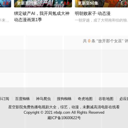
1.0
更新至79集
3.0
更新至50集
3.
绑定破产AI，我开局氪成大神
明朝败家子·动态漫
动态漫画第1季
经典、结合潮流、呈现崭新的花仙子世界
年来第一次来临水城选拔弟子，方秦两家围绕这一个将决定二者命运的契机，展
一朝穿越，成了大明南和伯的独
妹妹黎夏月被困游戏，为了救出妹妹，黎冬阳毅然登入危机四伏的游戏
共
0
条 “放开那个女巫” 
S订阅
百度蜘蛛
神马爬虫
搜狗蜘蛛
奇虎地图
谷歌地图
必应
星空影院
免费热播电视剧大全，综艺，动漫，未删减高清电影在线看
Copyright © 2021 rrbdp.com All Rights Reserved
藏ICP备10600622号