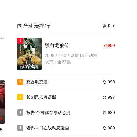
国产动漫排行
更多

，手
1
黑白龙狼传
999

2009 / 台湾 / 剧情,国产动漫
状态：全27集
宛香动态漫
998
2

长剑风云粤语版
997
3

报告 帝君你有毒动态漫
989
4

0
诸界末日在线动态漫画
989
5

态