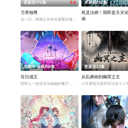
更新至472集
3.0
更新至282集
万界独尊
死灵法师！我即是天灾
画
这一日，林枫正在林府凝聚武魂，不想，他才刚将剑武魂修炼成
游戏降临现实，世界规则颠
连载中 连载到8集
4.0
更新至13集
百日成王
从乱葬岗到幽冥之主
明明上一秒还其乐融融的餐厅，下一秒竟然血流成河……明明是爱
小卒萧陌为爱和军功奋斗三