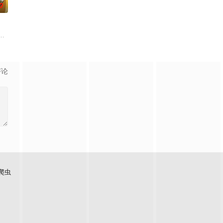
0
开明争暗斗。最终，秦南依靠潜心修炼、绝佳天资以及奇遇所得
子，一个京城恶少，十足的人渣败类，败家子中的败家子。
中，并在绝境中和被打落神坛的氪金系统AI女神莉露签订契约，得到只有他一
评论
爬虫