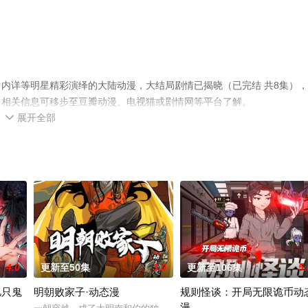
内详等明星精彩演绎的大陆动漫，大结局剧情已揭晓（已完结 共8集）
多相关信息可移步至豆瓣动漫、电视猫或剧情网等平台了解。
展开全部

4.0
更新至50集
3.0
更新至106集
5.
亿只鬼
明朝败家子·动态漫
规则怪谈：开局无限诡币动
漫