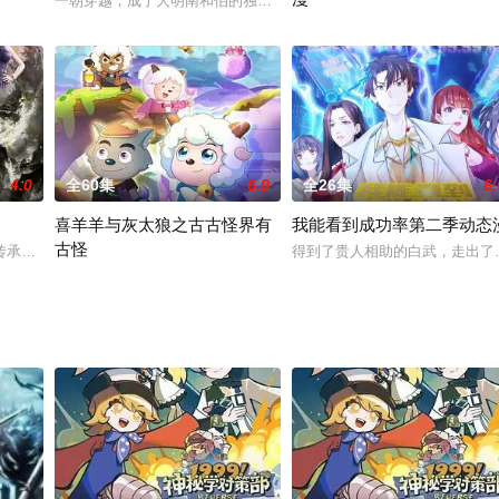
一朝穿越，成了大明南和伯的独子，一个京城恶少，十足的人渣败类
一切，每一个人都要规划职业选项，疯狂升级，争取变强。有人选择了高贵的法
了鬼怪横行的平行世界。作为天赋最差的他，意外获得破防系统。只要让鬼破防
规则怪谈降临全球，惊悚副本开
4.0
全60集
6.0
全26集
6.
喜羊羊与灰太狼之古古怪界有
我能看到成功率第二季动态
古怪
替代的友谊紧密相连。他们始终怀揣着积极向上的生活态度，日常里满是打打闹
传承千年的修真旧术却逐渐没落，旧术天才小子王煊，意外加入神秘组织秘路，
得到了贵人相助的白武，走出了
阴、阳离子光球被一支神秘的狼族小队盗走，危机的矛头直指古古怪