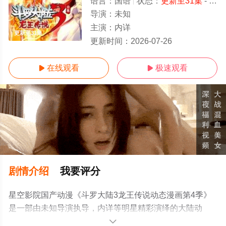
语言：
国语
状态：
更新至31集
- 免费在线观看
导演：
未知
主演：
内详
更新至31集
更新时间：
2026-07-26
在线观看
极速观看


剧情介绍
我要评分
星空影院国产动漫《斗罗大陆3龙王传说动态漫画第4季》
是一部由未知导演执导，内详等明星精彩演绎的大陆动
漫，手机免费观看高清无删减完整版动漫全集就上星空电
