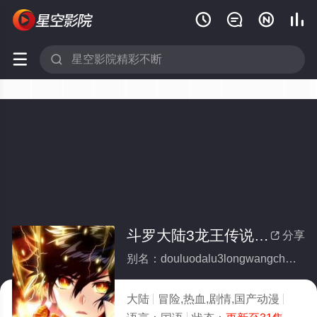






斗罗大陆3龙王传说动态漫画第4季
分享

别名：douluodalu3longwangchuanshuodongtaimanhuadi4ji
大陆
冒险,热血,剧情,国产动漫
2025