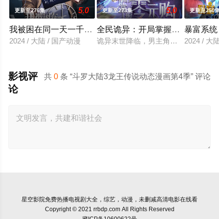
5.0
5.0
更新至276集
更新至273集
更新至250
我被困在同一天一千年动态漫画
全民诡异：开局掌握零元购动态
暴富系统
2024 / 大陆 / 国产动漫
诡异末世降临，男主角陈木携万亿诡
2024 / 
影视评
共
0
条 “斗罗大陆3龙王传说动态漫画第4季” 评论
论
星空影院
免费热播电视剧大全，综艺，动漫，未删减高清电影在线看
Copyright © 2021 rrbdp.com All Rights Reserved
藏ICP备10600622号