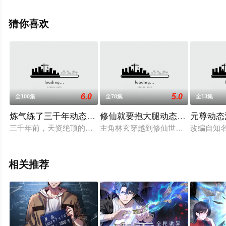
影网，更多相关信息可移步至豆瓣动漫、电视猫或剧情网
等平台了解。
猜你喜欢
6.0
5.0
全100集
全78集
全13集
炼气练了三千年动态漫画第3季
修仙就要抱大腿动态漫画
元尊动态
三千年前，天资绝顶的白秋然被青冥剑宗创始人青冥道人收为门
主角林玄穿越到修仙世界，因资质平
改编自知
相关推荐